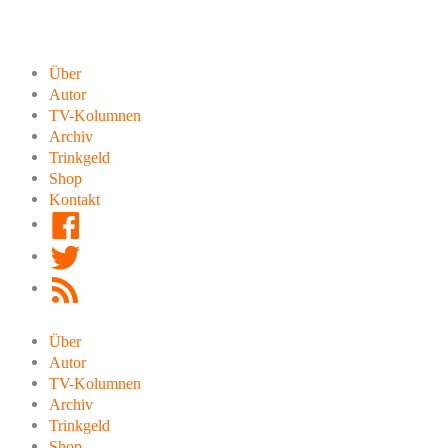
Zum
Inhalt
springen
Über
Autor
TV-Kolumnen
Archiv
Trinkgeld
Shop
Kontakt
Facebook
Twitter
RSS
Feed
Über
Autor
TV-Kolumnen
Archiv
Trinkgeld
Shop