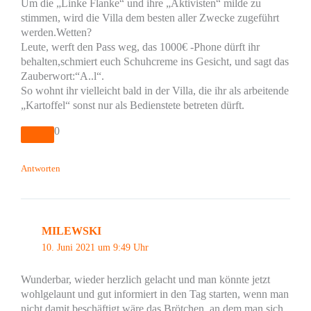
Um die „Linke Flanke“ und ihre „Aktivisten“ milde zu
stimmen, wird die Villa dem besten aller Zwecke zugeführt
werden.Wetten?
Leute, werft den Pass weg, das 1000€ -Phone dürft ihr
behalten,schmiert euch Schuhcreme ins Gesicht, und sagt das
Zauberwort:“A..l“.
So wohnt ihr vielleicht bald in der Villa, die ihr als arbeitende
„Kartoffel“ sonst nur als Bedienstete betreten dürft.
0
Antworten
MILEWSKI
10. Juni 2021 um 9:49 Uhr
Wunderbar, wieder herzlich gelacht und man könnte jetzt
wohlgelaunt und gut informiert in den Tag starten, wenn man
nicht damit beschäftigt wäre das Brötchen, an dem man sich