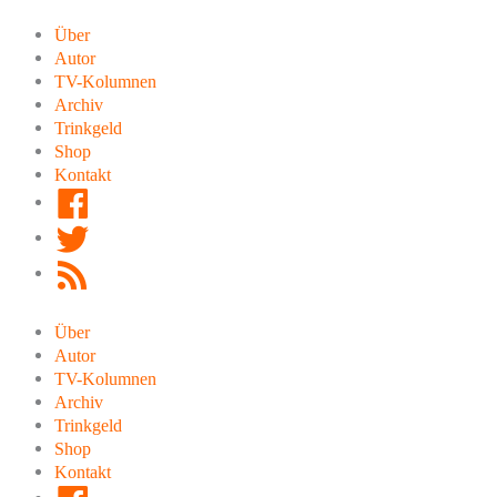
Zum
Inhalt
Über
springen
Autor
TV-Kolumnen
Archiv
Trinkgeld
Shop
Kontakt
Facebook
Twitter
RSS
Feed
Über
Autor
TV-Kolumnen
Archiv
Trinkgeld
Shop
Kontakt
Facebook