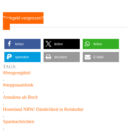
Trinkgeld vergessen?
teilen
teilen
teilen
spenden
drucken
E-Mail
TAGS:
#freegeorgthiel
,
#stoppstaatsfunk
,
Annalena als Buch
,
Homeland NRW: Dämlichkeit in Reinkultur
,
Spaetnachrichten
,