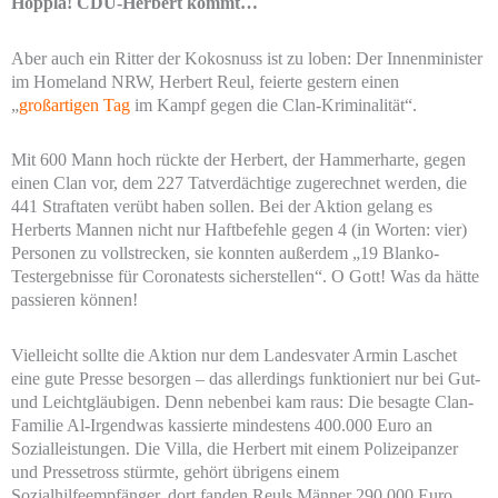
Hoppla! CDU-Herbert kommt…
Aber auch ein Ritter der Kokosnuss ist zu loben: Der Innenminister
im Homeland NRW, Herbert Reul, feierte gestern einen
„
großartigen Tag
im Kampf gegen die Clan-Kriminalität“.
Mit 600 Mann hoch rückte der Herbert, der Hammerharte, gegen
einen Clan vor, dem 227 Tatverdächtige zugerechnet werden, die
441 Straftaten verübt haben sollen. Bei der Aktion gelang es
Herberts Mannen nicht nur Haftbefehle gegen 4 (in Worten: vier)
Personen zu vollstrecken, sie konnten außerdem „19 Blanko-
Testergebnisse für Coronatests sicherstellen“. O Gott! Was da hätte
passieren können!
Vielleicht sollte die Aktion nur dem Landesvater Armin Laschet
eine gute Presse besorgen – das allerdings funktioniert nur bei Gut-
und Leichtgläubigen. Denn nebenbei kam raus: Die besagte Clan-
Familie Al-Irgendwas kassierte mindestens 400.000 Euro an
Sozialleistungen. Die Villa, die Herbert mit einem Polizeipanzer
und Pressetross stürmte, gehört übrigens einem
Sozialhilfeempfänger, dort fanden Reuls Männer 290.000 Euro