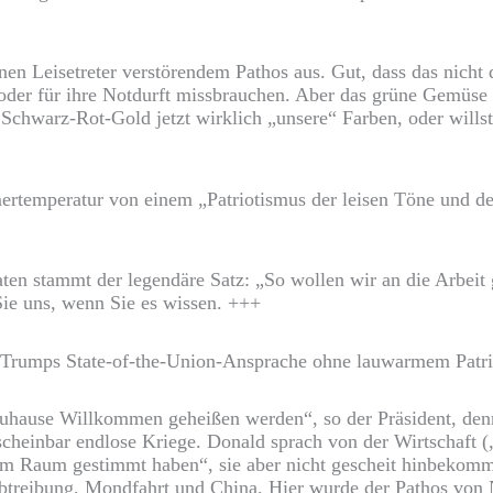
inen Leisetreter verstörendem Pathos aus. Gut, dass das nicht
 oder für ihre Notdurft missbrauchen. Aber das grüne Gemüse
nd Schwarz-Rot-Gold jetzt wirklich „unsere“ Farben, oder will
rtemperatur von einem „Patriotismus der leisen Töne und der
n stammt der legendäre Satz: „So wollen wir an die Arbeit g
Sie uns, wenn Sie es wissen. +++
 Trumps State-of-the-Union-Ansprache ohne lauwarmem Patri
r zuhause Willkommen geheißen werden“, so der Präsident, den
scheinbar endlose Kriege. Donald sprach von der Wirtschaft (
r im Raum gestimmt haben“, sie aber nicht gescheit hinbekom
Abtreibung, Mondfahrt und China. Hier wurde der Pathos von