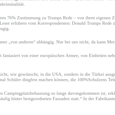
nkriminalität.
en 76% Zustimmung zu Trumps Rede – von ihren eigenen Zuhö
eser erfuhren vom Korrespondenten: Donald Trumps Rede zur
ängig.
mmer „von anderen“ abhängig. Nur bei uns nicht, da kann Mer
fantasiert von einer europäischen Armee, von Einheiten neben
nicht, wie gewünscht, in die USA, sondern in die Türkei ausg
t mal Schüler dingfest machen können, die 100%Schulzens T
en Campingplatzbehausung so lange davongekommen ist, erklä
häufig hinter bestgeordneten Fassaden statt.“ In der Fabrikan