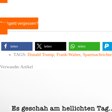
Trinkgeld vergessen?
teilen
teilen
teilen
TAGS:
Donald Trump
,
Frank-Walter
,
Spaetnachrichte
Verwandte Artikel