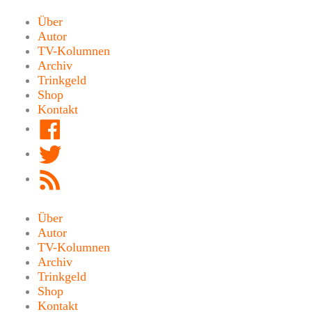
Zum
Inhalt
Über
springen
Autor
TV-Kolumnen
Archiv
Trinkgeld
Shop
Kontakt
Facebook
Twitter
RSS
Feed
Über
Autor
TV-Kolumnen
Archiv
Trinkgeld
Shop
Kontakt