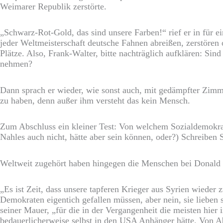
Weimarer Republik zerstörte.
„Schwarz-Rot-Gold, das sind unsere Farben!“ rief er in für e
jeder Weltmeisterschaft deutsche Fahnen abreißen, zerstören
Plätze. Also, Frank-Walter, bitte nachträglich aufklären: Si
nehmen?
Dann sprach er wieder, wie sonst auch, mit gedämpfter Zimme
zu haben, denn außer ihm versteht das kein Mensch.
Zum Abschluss ein kleiner Test: Von welchem Sozialdemokrate
Nahles auch nicht, hätte aber sein können, oder?) Schreiben 
Weltweit zugehört haben hingegen die Menschen bei Donald
„Es ist Zeit, dass unsere tapferen Krieger aus Syrien wiede
Demokraten eigentich gefallen müssen, aber nein, sie lieben 
seiner Mauer, „für die in der Vergangenheit die meisten hie
bedauerlicherweise selbst in den USA Anhänger hätte. Von 