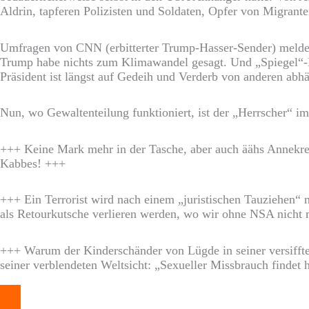
Aldrin, tapferen Polizisten und Soldaten, Opfer von Migrante
Umfragen von CNN (erbitterter Trump-Hasser-Sender) meldet
Trump habe nichts zum Klimawandel gesagt. Und „Spiegel“-L
Präsident ist längst auf Gedeih und Verderb von anderen abh
Nun, wo Gewaltenteilung funktioniert, ist der „Herrscher“ i
+++ Keine Mark mehr in der Tasche, aber auch äähs Annekret 
Kabbes! +++
+++ Ein Terrorist wird nach einem „juristischen Tauziehen“ 
als Retourkutsche verlieren werden, wo wir ohne NSA nich
+++ Warum der Kinderschänder von Lügde in seiner versifft
seiner verblendeten Weltsicht: „Sexueller Missbrauch findet 