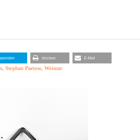
spenden
drucken
E-Mail
n
,
Stephan Paetow
,
Weimar