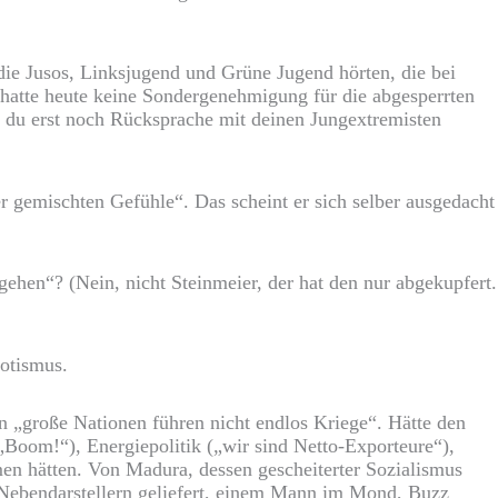
 die Jusos, Linksjugend und Grüne Jugend hörten, die bei
 hatte heute keine Sondergenehmigung für die abgesperrten
st du erst noch Rücksprache mit deinen Jungextremisten
 gemischten Gefühle“. Das scheint er sich selber ausgedacht
ehen“? (Nein, nicht Steinmeier, der hat den nur abgekupfert.
otismus.
n „große Nationen führen nicht endlos Kriege“. Hätte den
„Boom!“), Energiepolitik („wir sind Netto-Exporteure“),
men hätten. Von Madura, dessen gescheiterter Sozialismus
 Nebendarstellern geliefert, einem Mann im Mond, Buzz