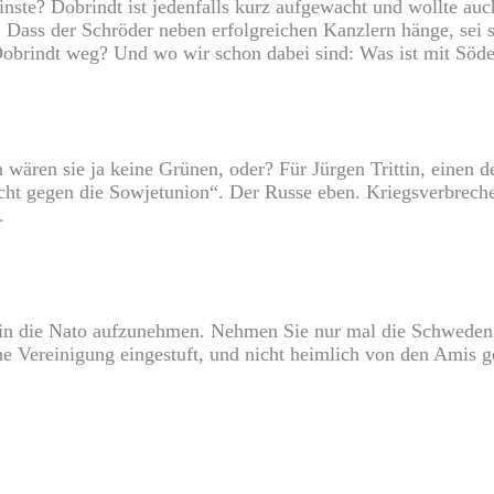
inste? Dobrindt ist jedenfalls kurz aufgewacht und wollte au
 Dass der Schröder neben erfolgreichen Kanzlern hänge, sei sc
obrindt weg? Und wo wir schon dabei sind: Was ist mit Söder
wären sie ja keine Grünen, oder? Für Jürgen Trittin, einen d
t gegen die Sowjetunion“. Der Russe eben. Kriegsverbrecher 
.
in die Nato aufzunehmen. Nehmen Sie nur mal die Schweden.
he Vereinigung eingestuft, und nicht heimlich von den Amis g