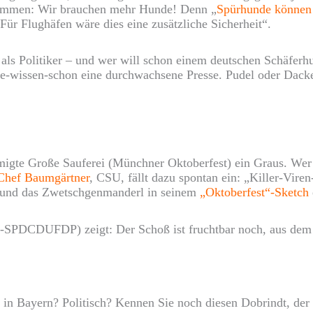
gekommen: Wir brauchen mehr Hunde! Denn „
Spürhunde könne
Für Flughäfen wäre dies eine zusätzliche Sicherheit“.
 als Politiker – und wer will schon einem deutschen Schäfer
Sie-wissen-schon eine durchwachsene Presse. Pudel oder Dack
igte Große Sauferei (Münchner Oktoberfest) ein Graus. Wer 
Chef Baumgärtner
, CSU, fällt dazu spontan ein: „Killer-Viren
0) und das Zwetschgenmanderl in seinem
„Oktoberfest“-Sketch
(GR-SPDCDUFDP) zeigt: Der Schoß ist fruchtbar noch, aus de
en in Bayern? Politisch? Kennen Sie noch diesen Dobrindt, de