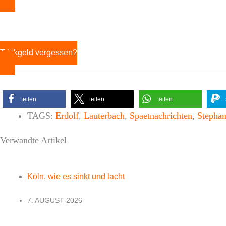
Trinkgeld vergessen?
teilen
teilen
teilen
TAGS:
Erdolf
,
Lauterbach
,
Spaetnachrichten
,
Stepha
Verwandte Artikel
Köln, wie es sinkt und lacht
7. AUGUST 2026