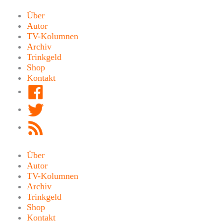
Zum
Inhalt
Über
springen
Autor
TV-Kolumnen
Archiv
Trinkgeld
Shop
Kontakt
Facebook
Twitter
RSS
Feed
Über
Autor
TV-Kolumnen
Archiv
Trinkgeld
Shop
Kontakt