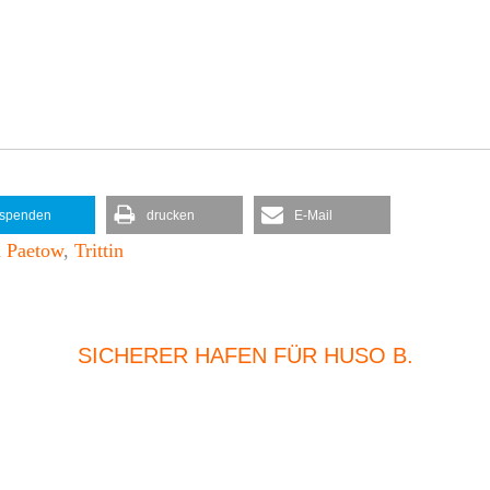
spenden
drucken
E-Mail
n Paetow
,
Trittin
SICHERER HAFEN FÜR HUSO B.