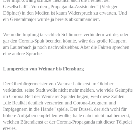
Der Impf-Zwang schütze „letztlich auch die Freiheit der
Gesellschaft“. Von den „Propaganda-Assistenten“ (Verleger
Döpfner) in den Medien ist kaum Widerspruch zu erwarten. Und
ein Generalmajor wurde ja bereits abkommandiert.
Wenn die Impfung tatsächlich Schlimmes verhindern würde, oder
gar den Corona-Spuk beenden könnte, wäre das große Klappern
am Lauterbach ja noch nachvollziehbar. Aber die Fakten sprechen
eine andere Sprache.
Lumpereien von Weimar bis Flensburg
Der Oberbürgermeister von Weimar hatte erst im Oktober
verkündet, seine Stadt wolle nicht mehr melden, wie viele Geimpfte
im Corona-Bett der Weimarer Spitäler liegen, weil diese Zahlen
„die Realität deutlich verzerrten und Corona-Leugnern und
Impfgegnern in die Hände“ spiele. Der Dussel, der sich wohl für
höhere Aufgaben empfehlen wollte, hatte dabei nicht mal bemerkt,
welchen Bärendienst er der Corona-Propaganda mit dieser Tölpelei
erwies.