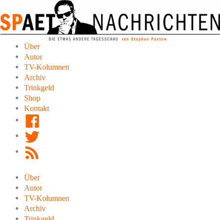
Zum
Inhalt
springen
Über
Autor
TV-Kolumnen
Archiv
Trinkgeld
Shop
Kontakt
Facebook
Twitter
RSS
Feed
Über
Autor
TV-Kolumnen
Archiv
Trinkgeld