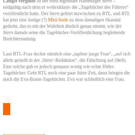
Längst verglüht
ist der einst legendäre Hamburger
Stern
–
endgültig nach dem er weltexklusiv die „Tagebücher des Führers“
veröffentlicht hatte. Der
Stern
gehört inzwischen zu
RTL
, und
RTL
hat jetzt eine lustige (?)
Mini-Serie
zu dem damaligen Skandal
gedreht, das es mit der Wahrheit ähnlich genau nimmt, wie der
Stern
damals seine die Tagebücher-Veröffentlichung begleitende
Berichterstattung.
Laut RTL-Frau deckte nämlich eine „tapfere junge Frau“, „auf sich
allein gestellt in der ‚Stern‘-Redaktion“, die Fälschung auf (
Welt
).
Eine solche gab es jedoch genauso wenig wie echte Hitler-
Tagebücher. Gebt RTL noch eine paar Jahre Zeit, dann bringen die
noch die Eva-Braun-Tagebücher. Eva war schließlich eine Frau.