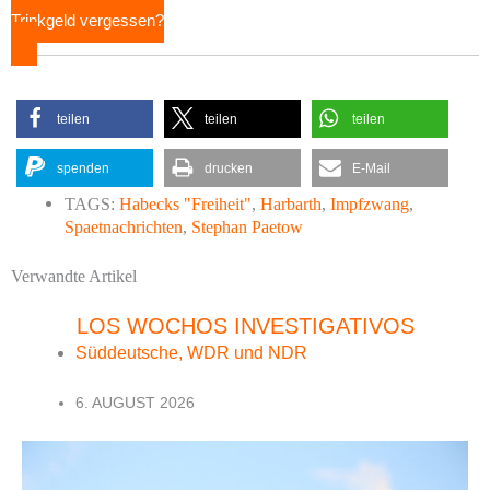
Trinkgeld vergessen?
teilen
teilen
teilen
spenden
drucken
E-Mail
TAGS:
Habecks "Freiheit"
,
Harbarth
,
Impfzwang
,
Spaetnachrichten
,
Stephan Paetow
Verwandte Artikel
LOS WOCHOS INVESTIGATIVOS
Süddeutsche, WDR und NDR
6. AUGUST 2026