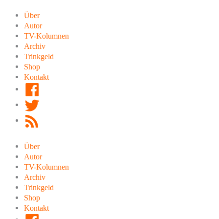
Zum
Inhalt
Über
springen
Autor
TV-Kolumnen
Archiv
Trinkgeld
Shop
Kontakt
Facebook
Twitter
RSS
Feed
Über
Autor
TV-Kolumnen
Archiv
Trinkgeld
Shop
Kontakt
Facebook