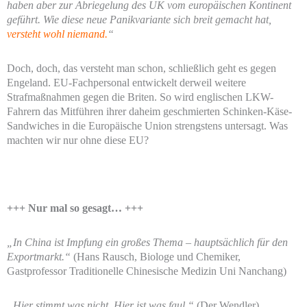
haben aber zur Abriegelung des UK vom europäischen Kontinent
geführt. Wie diese neue Panikvariante sich breit gemacht hat,
versteht wohl niemand.
“
Doch, doch, das versteht man schon, schließlich geht es gegen
Engeland. EU-Fachpersonal entwickelt derweil weitere
Strafmaßnahmen gegen die Briten. So wird englischen LKW-
Fahrern das Mitführen ihrer daheim geschmierten Schinken-Käse-
Sandwiches in die Europäische Union strengstens untersagt. Was
machten wir nur ohne diese EU?
+++ Nur mal so gesagt… +++
„In China ist Impfung ein großes Thema – hauptsächlich für den
Exportmarkt.“
(Hans Rausch, Biologe und Chemiker,
Gastprofessor Traditionelle Chinesische Medizin Uni Nanchang)
„Hier stimmt was nicht. Hier ist was faul.“
(Der Wendler)