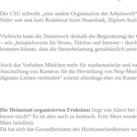
Der CSU schwebt „eine andere Organisation der Arbeitswelt“
Söder war mal kurz Redakteur beim Staatsfunk, Diplom-Sozio
Vielleicht kann die Damenwelt deshalb die Begeisterung der
– wie „beispielsweise für Strom, Telefon und Internet – du
kommen könnte, dass die Steuerbelastung grundsätzlich unver
Auch das Vorhaben Mädchen mehr für mathematische und natur
Anschaffung von Kameras für die Herstellung von Stop-Motio
digitales Lernen verbinden“ scheint allerdings eher ein Karn
Die Heimstatt organisierten Frohsinns
liegt von Alters her
besser nisch!“ Es ist aber auch zu komisch. Fritz Merz wurd
März befallen).
Da hat sich das Gesundheitsamt des Hochsauerlandkreises woh