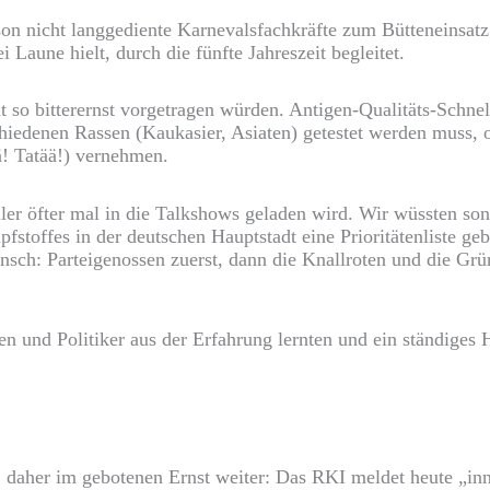
ison nicht langgediente Karnevalsfachkräfte zum Bütteneinsat
 Laune hielt, durch die fünfte Jahreszeit begleitet.
t so bitterernst vorgetragen würden. Antigen-Qualitäts-Schnel
schiedenen Rassen (Kaukasier, Asiaten) getestet werden muss, 
ä! Tatää!) vernehmen.
r öfter mal in die Talkshows geladen wird. Wir wüssten sonst 
stoffes in der deutschen Hauptstadt eine Prioritätenliste geb
unsch: Parteigenossen zuerst, dann die Knallroten und die Gr
en und Politiker aus der Erfahrung lernten und ein ständige
, daher im gebotenen Ernst weiter: Das RKI meldet heute „i