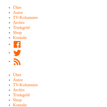
Zum
Inhalt
Über
springen
Autor
TV-Kolumnen
Archiv
Trinkgeld
Shop
Kontakt
Facebook
Twitter
RSS
Feed
Über
Autor
TV-Kolumnen
Archiv
Trinkgeld
Shop
Kontakt