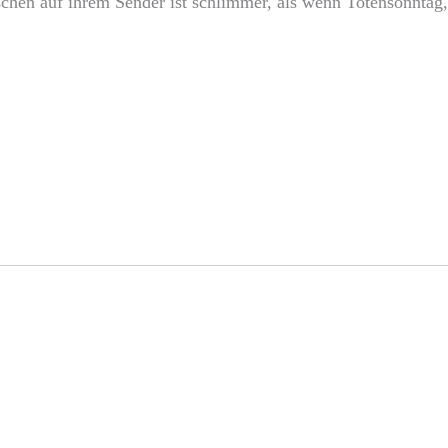
schen auf ihrem Sender ist schlimmer, als wenn Totensonntag,