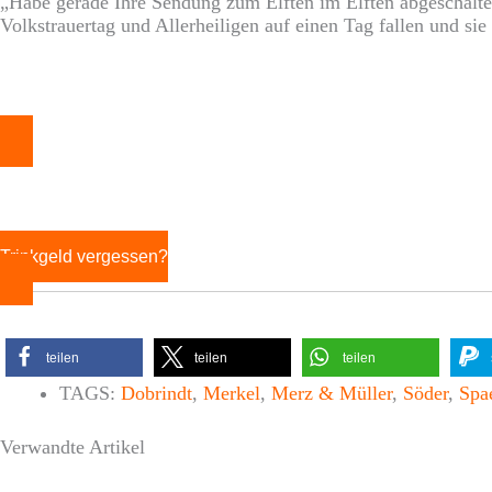
„Habe gerade Ihre Sendung zum Elften im Elften abgeschaltet
Volkstrauertag und Allerheiligen auf einen Tag fallen und si
Trinkgeld vergessen?
teilen
teilen
teilen
TAGS:
Dobrindt
,
Merkel
,
Merz & Müller
,
Söder
,
Spa
Verwandte Artikel