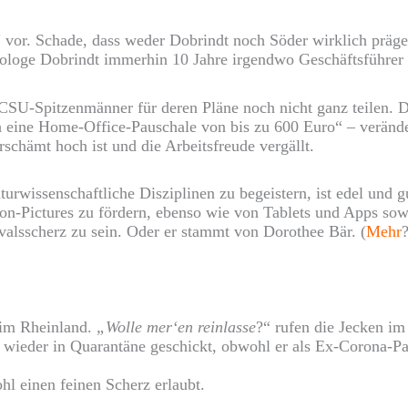
 vor. Schade, dass weder Dobrindt noch Söder wirklich präge
loge Dobrindt immerhin 10 Jahre irgendwo Geschäftsführer un
 CSU-Spitzenmänner für deren Pläne noch nicht ganz teilen. 
rch eine Home-Office-Pauschale von bis zu 600 Euro“ – verän
schämt hoch ist und die Arbeitsfreude vergällt.
wissenschaftliche Disziplinen zu begeistern, ist edel und g
n-Pictures zu fördern, ebenso wie von Tablets und Apps sow
evalsscherz zu sein. Oder er stammt von Dorothee Bär. (
Mehr
?
 im Rheinland.
„
Wolle mer‘en reinlasse
?“ rufen die Jecken 
e wieder in Quarantäne geschickt, obwohl er als Ex-Corona-P
l einen feinen Scherz erlaubt.