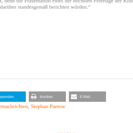
, denn die Präsentation eines der höchsten Feiertage der Köl
e darüber standesgemäß berichten würden.“
spenden
drucken
E-Mail
etnachrichten
,
Stephan Paetow