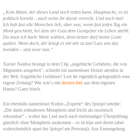
„Kein Mann, der dieses Land noch retten kann. Hauptsache, es ist
politisch korrekt – auch wenn ihr daran verreckt. Und noch mal:
Ich hab fast alle Menschen lieb, aber was, wenn fast jeden Tag ein
Mord geschieht, bei dem der Gast dem Gastgeber ein Leben stiehlt.
Da muss ich harte Worte wählen, denn keiner darf meine Leute
quälen. Wenn doch, der kriegt es mit mir zu tun! Lass uns das
beenden – und zwar nun.“
Xavier Naidoo besingt in dem Clip „angebliche Gefahren, die von
Migranten ausgehen“, schreibt ein namenloser Hetzer atemlos in
der
Welt
. Angebliche Gefahren? Lest ihr eigentlich gelegentlich eure
eigene Zeitung? Wie wär‘s mit
diesem hier
aus dem eigenen
Hause? Ganz frisch.
Ein ebenfalls namenloser Kultur-„Experte“ des
Spiegel
urteilte:
„Die darin enthaltenen Metaphern sind leicht als rassistisch
erkennbar“ – wobei das Lied auch nach mehrmaliger Überprüfung
gänzlich ohne Metaphern auskommt – es ist klar und direkt (aber
wahrscheinlich spart der
Spiegel
am Personal). Aus Ermangelung