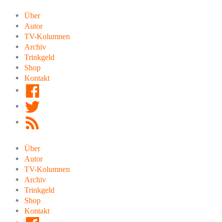
Zum
Inhalt
Über
springen
Autor
TV-Kolumnen
Archiv
Trinkgeld
Shop
Kontakt
Facebook
Twitter
RSS
Feed
Über
Autor
TV-Kolumnen
Archiv
Trinkgeld
Shop
Kontakt
Facebook