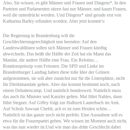
Also, Sie wissen, es gibt Männer und Frauen und Dingens*. In den
Parteien und Parlamenten sitzen fast nur Männer, und kaum Frauen,
weil die unterdrückt werden. Und Dingens* sind gerade erst von
Katharina Barley erfunden worden. Aber jetzt kommt‘s:
Die Regierung in Brandenburg will die
Geschlechterungerechtigkeit nun beenden: Auf den
Landeswahllisten sollen sich Männer und Frauen künftig
abwechseln. Das heißt die Hälfte der Zeit hat ein Mann das
Mandat, die andere Hälfte eine Frau. Ein Relotius…
Rotationsprinzip vom Feinsten. Die SPD und Linke im
Brandenburger Landtag haben diese tolle Idee der Grünen
aufgenommen, sie soll aber zunächst nur für die Listenplätze, nicht
für Direktmandate gelten. Aber das kommt bestimmt noch, nach
einem Debattencamp. Und natürlich bundesweit. Natürlich muss
das auch für Minister und Kanzler gelten. Mal führt Nahles, dann
führt Stegner. Auf Giffey folgt zur Halbzeit Lauterbach im Amt.
Auf Scholz Sawsan Chebli, ach es ist zum Heulen schön…
Natürlich ist das ganze noch nicht perfekt. Eine Ausnahme soll es
etwa für die Frauenpartei geben. Wir wissen im Moment auch nicht,
was das nun wieder ist.Und wie man das dritte Geschlecht dabei