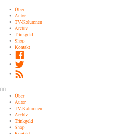
Zum
Inhalt
Über
springen
Autor
TV-Kolumnen
Archiv
Trinkgeld
Shop
Kontakt
Facebook
Twitter
RSS
Feed
Über
Autor
TV-Kolumnen
Archiv
Trinkgeld
Shop
Kontakt