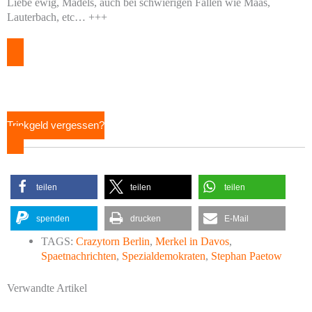
Liebe ewig, Mädels, auch bei schwierigen Fällen wie Maas,
Lauterbach, etc… +++
Trinkgeld vergessen?
teilen
teilen
teilen
spenden
drucken
E-Mail
TAGS:
Crazytorn Berlin
,
Merkel in Davos
,
Spaetnachrichten
,
Spezialdemokraten
,
Stephan Paetow
Verwandte Artikel