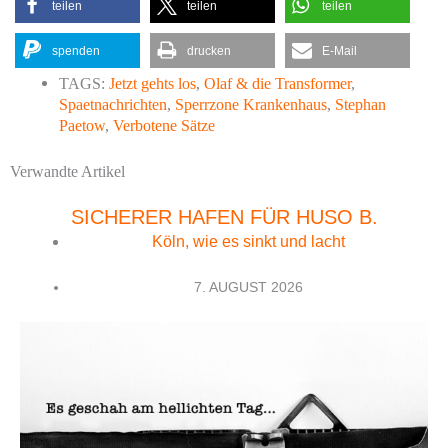
teilen
teilen
teilen
spenden
drucken
E-Mail
TAGS:
Jetzt gehts los
,
Olaf & die Transformer
,
Spaetnachrichten
,
Sperrzone Krankenhaus
,
Stephan
Paetow
,
Verbotene Sätze
Verwandte Artikel
SICHERER HAFEN FÜR HUSO B.
Köln, wie es sinkt und lacht
7. AUGUST 2026