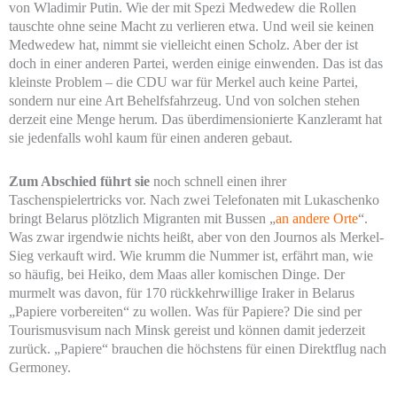
von Wladimir Putin. Wie der mit Spezi Medwedew die Rollen
tauschte ohne seine Macht zu verlieren etwa. Und weil sie keinen
Medwedew hat, nimmt sie vielleicht einen Scholz. Aber der ist
doch in einer anderen Partei, werden einige einwenden. Das ist das
kleinste Problem – die CDU war für Merkel auch keine Partei,
sondern nur eine Art Behelfsfahrzeug. Und von solchen stehen
derzeit eine Menge herum. Das überdimensionierte Kanzleramt hat
sie jedenfalls wohl kaum für einen anderen gebaut.
Zum Abschied führt sie
noch schnell einen ihrer
Taschenspielertricks vor. Nach zwei Telefonaten mit Lukaschenko
bringt Belarus plötzlich Migranten mit Bussen „
an andere Orte
“.
Was zwar irgendwie nichts heißt, aber von den Journos als Merkel-
Sieg verkauft wird. Wie krumm die Nummer ist, erfährt man, wie
so häufig, bei Heiko, dem Maas aller komischen Dinge. Der
murmelt was davon, für 170 rückkehrwillige Iraker in Belarus
„Papiere vorbereiten“ zu wollen. Was für Papiere? Die sind per
Tourismusvisum nach Minsk gereist und können damit jederzeit
zurück. „Papiere“ brauchen die höchstens für einen Direktflug nach
Germoney.