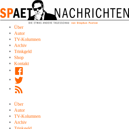
Zum
Inhalt
springen
Über
Autor
TV-Kolumnen
Archiv
Trinkgeld
Shop
Kontakt
Facebook
Twitter
RSS
Feed
Über
Autor
TV-Kolumnen
Archiv
Trinkgeld