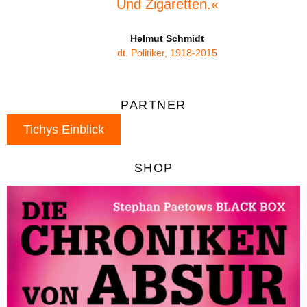
Und Zigaretten.«
Helmut Schmidt
dt. Politiker, 1918-2015
PARTNER
Tichys Einblick
SHOP