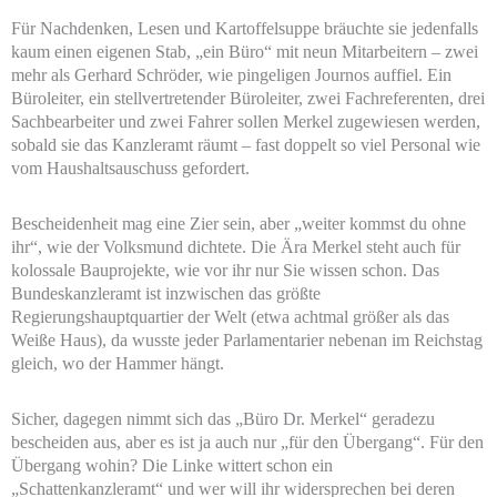
Für Nachdenken, Lesen und Kartoffelsuppe bräuchte sie jedenfalls
kaum einen eigenen Stab, „ein Büro“ mit neun Mitarbeitern – zwei
mehr als Gerhard Schröder, wie pingeligen Journos auffiel. Ein
Büroleiter, ein stellvertretender Büroleiter, zwei Fachreferenten, drei
Sachbearbeiter und zwei Fahrer sollen Merkel zugewiesen werden,
sobald sie das Kanzleramt räumt – fast doppelt so viel Personal wie
vom Haushaltsauschuss gefordert.
Bescheidenheit mag eine Zier sein, aber „weiter kommst du ohne
ihr“, wie der Volksmund dichtete. Die Ära Merkel steht auch für
kolossale Bauprojekte, wie vor ihr nur Sie wissen schon. Das
Bundeskanzleramt ist inzwischen das größte
Regierungshauptquartier der Welt (etwa achtmal größer als das
Weiße Haus), da wusste jeder Parlamentarier nebenan im Reichstag
gleich, wo der Hammer hängt.
Sicher, dagegen nimmt sich das „Büro Dr. Merkel“ geradezu
bescheiden aus, aber es ist ja auch nur „für den Übergang“. Für den
Übergang wohin? Die Linke wittert schon ein
„Schattenkanzleramt“ und wer will ihr widersprechen bei deren