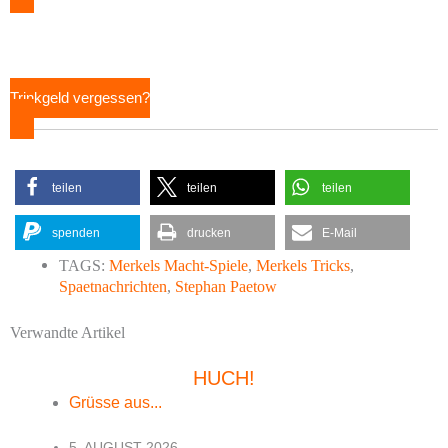
Trinkgeld vergessen?
teilen
teilen
teilen
spenden
drucken
E-Mail
TAGS:
Merkels Macht-Spiele
,
Merkels Tricks
,
Spaetnachrichten
,
Stephan Paetow
Verwandte Artikel
HUCH!
Grüsse aus...
5. AUGUST 2026