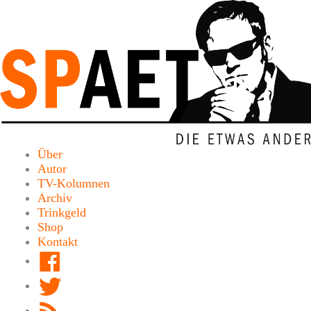
Zum
Inhalt
springen
Über
Autor
TV-Kolumnen
Archiv
Trinkgeld
Shop
Kontakt
Facebook
Twitter
RSS