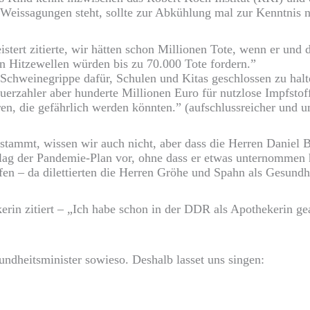
Weissagungen steht, sollte zur Abkühlung mal zur Kenntnis 
tert zitierte, wir hätten schon Millionen Tote, wenn er und de
 Hitzewellen würden bis zu 70.000 Tote fordern.”
hweinegrippe dafür, Schulen und Kitas geschlossen zu halten
rzahler aber hunderte Millionen Euro für nutzlose Impfstoffe
n, die gefährlich werden könnten.” (aufschlussreicher und u
stammt, wissen wir auch nicht, aber dass die Herren Daniel
r lag der Pandemie-Plan vor, ohne dass er etwas unternommen
en – da dilettierten die Herren Gröhe und Spahn als Gesundhe
rin zitiert
–
„Ich habe schon in der DDR als Apothekerin gear
undheitsminister sowieso. Deshalb lasset uns singen: