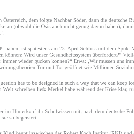
n Österreich, dem folgte Nachbar Söder, dann die deutsche Bu
ke an (obwohl die Ösis auch nicht genug davon haben), dami
“.
t haben, ist spätestens am 23. April Schluss mit dem Spuk. Vi
n können: Wird unser Gesundheitssystem überfordert?“ Vielle
 wir immer wieder gucken können?“ Etwa: ‚Wir müssen uns im
hwörungstheorien Tür und Tor geöffnet wie Millionen Sozialm
question has to be designed in such a way that we can keep l
en Welt schreiben ließ: Merkel habe während der Krise klar,
 im Hinterkopf ihr Schulwissen mit, nach dem deutsche Fü
sie so begeistert.
es Kind kennt inzwischen das Robert Koch Institut (RKI) und