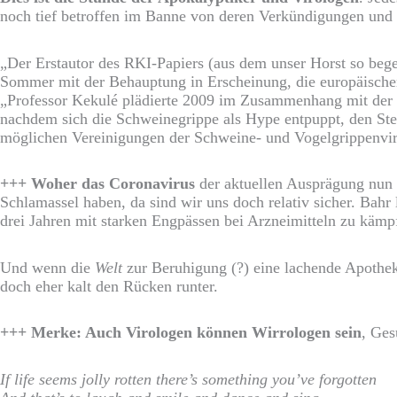
noch tief betroffen im Banne von deren Verkündigungen und 
„Der Erstautor des RKI-Papiers (aus dem unser Horst so begeis
Sommer mit der Behauptung in Erscheinung, die europäischen
„Professor Kekulé plädierte 2009 im Zusammenhang mit der Sc
nachdem sich die Schweinegrippe als Hype entpuppt, den Steue
möglichen Vereinigungen der Schweine- und Vogelgrippenvire
+++ Woher das Coronavirus
der aktuellen Ausprägung nun 
Schlamassel haben, da sind wir uns doch relativ sicher. Bah
drei Jahren mit starken Engpässen bei Arzneimitteln zu kämpf
Und wenn die
Welt
zur Beruhigung (?) eine lachende Apotheke
doch eher kalt den Rücken runter.
+++ Merke: Auch Virologen können Wirrologen sein
, Ges
If life seems jolly rotten there’s something you’ve forgotten