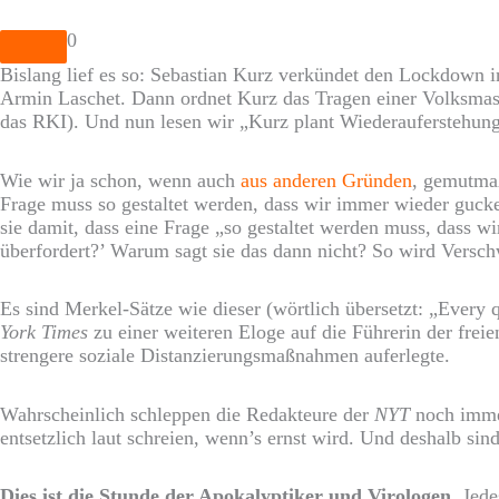
0
Bislang lief es so: Sebastian Kurz verkündet den Lockdown i
Armin Laschet. Dann ordnet Kurz das Tragen einer Volksmas
das RKI). Und nun lesen wir „Kurz plant Wiederauferstehung
Wie wir ja schon, wenn auch
aus anderen Gründen
, gemutmaß
Frage muss so gestaltet werden, dass wir immer wieder gucke
sie damit, dass eine Frage „so gestaltet werden muss, dass
überfordert?’ Warum sagt sie das dann nicht? So wird Versc
Es sind Merkel-Sätze wie dieser (wörtlich übersetzt: „Every 
York Times
zu einer weiteren Eloge auf die Führerin der frei
strengere soziale Distanzierungsmaßnahmen auferlegte.
Wahrscheinlich schleppen die Redakteure der
NYT
noch immer
entsetzlich laut schreien, wenn’s ernst wird. Und deshalb sind 
Dies ist die Stunde der Apokalyptiker und Virologen
. Jed