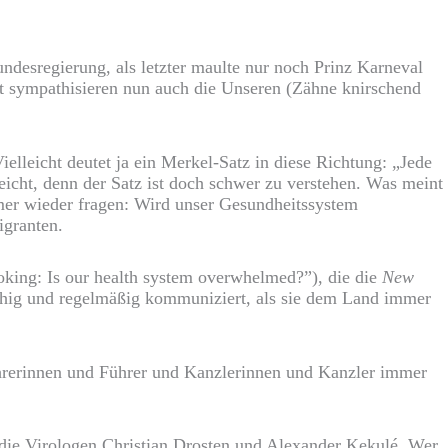
ndesregierung, als letzter maulte nur noch Prinz Karneval
t sympathisieren nun auch die Unseren (Zähne knirschend
elleicht deutet ja ein Merkel-Satz in diese Richtung: „Jede
icht, denn der Satz ist doch schwer zu verstehen. Was meint
mer wieder fragen: Wird unser Gesundheitssystem
igranten.
ooking: Is our health system overwhelmed?”), die die
New
 ruhig und regelmäßig kommuniziert, als sie dem Land immer
hrerinnen und Führer und Kanzlerinnen und Kanzler immer
 die Virologen Christian Drosten und Alexander Kekulé. Wer