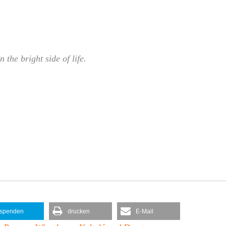
 the bright side of life.
spenden
drucken
E-Mail