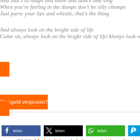
And that’s to laugh and smile and dance and sing
When you’re feeling in the dumps don’t be silly chumps
Just purse your lips and whistle, that’s the thing
And always look on the bright side of life
Come on, always look on the bright side of life/Always look on
Trinkgeld vergessen?
teilen
teilen
teilen