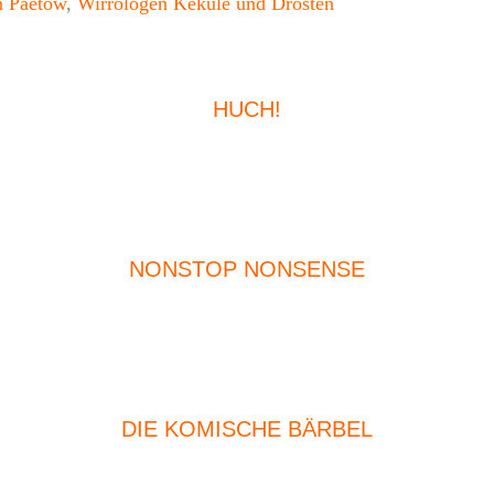
n Paetow
,
Wirrologen Kekulé und Drosten
HUCH!
NONSTOP NONSENSE
DIE KOMISCHE BÄRBEL