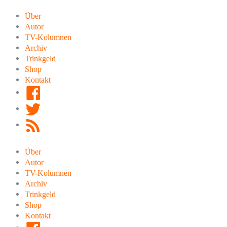
Zum
Inhalt
Über
springen
Autor
TV-Kolumnen
Archiv
Trinkgeld
Shop
Kontakt
Facebook
Twitter
RSS
Feed
Über
Autor
TV-Kolumnen
Archiv
Trinkgeld
Shop
Kontakt
Facebook