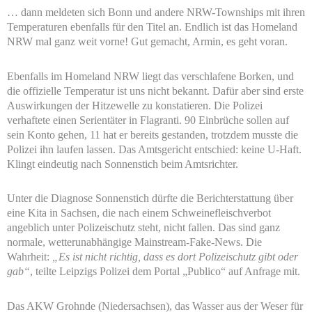
… dann meldeten sich Bonn und andere NRW-Townships mit ihren
Temperaturen ebenfalls für den Titel an. Endlich ist das Homeland
NRW mal ganz weit vorne! Gut gemacht, Armin, es geht voran.
Ebenfalls im Homeland NRW liegt das verschlafene Borken, und
die offizielle Temperatur ist uns nicht bekannt. Dafür aber sind erste
Auswirkungen der Hitzewelle zu konstatieren. Die Polizei
verhaftete einen Serientäter in Flagranti. 90 Einbrüche sollen auf
sein Konto gehen, 11 hat er bereits gestanden, trotzdem musste die
Polizei ihn laufen lassen. Das Amtsgericht entschied: keine U-Haft.
Klingt eindeutig nach Sonnenstich beim Amtsrichter.
Unter die Diagnose Sonnenstich dürfte die Berichterstattung über
eine Kita in Sachsen, die nach einem Schweinefleischverbot
angeblich unter Polizeischutz steht, nicht fallen. Das sind ganz
normale, wetterunabhängige Mainstream-Fake-News. Die
Wahrheit:
„Es ist nicht richtig, dass es dort Polizeischutz gibt oder
gab“
, teilte Leipzigs Polizei dem Portal „Publico“ auf Anfrage mit.
Das AKW Grohnde (Niedersachsen), das Wasser aus der Weser für