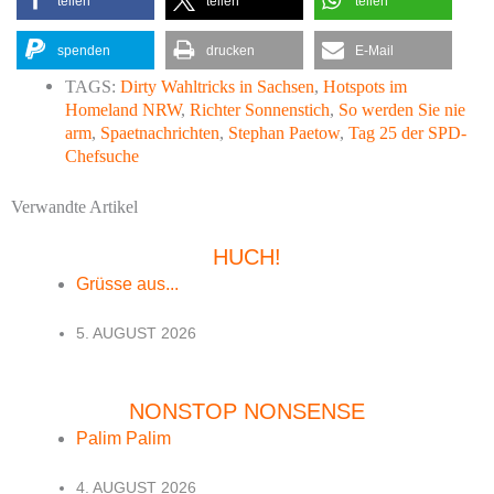
teilen
teilen
teilen
spenden
drucken
E-Mail
TAGS:
Dirty Wahltricks in Sachsen
,
Hotspots im
Homeland NRW
,
Richter Sonnenstich
,
So werden Sie nie
arm
,
Spaetnachrichten
,
Stephan Paetow
,
Tag 25 der SPD-
Chefsuche
Verwandte Artikel
HUCH!
Grüsse aus...
5. AUGUST 2026
NONSTOP NONSENSE
Palim Palim
4. AUGUST 2026