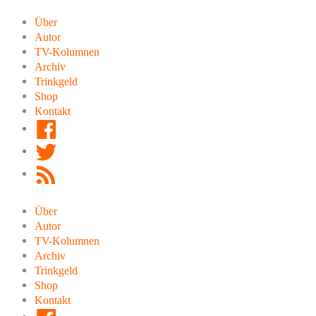
Zum
Inhalt
Über
springen
Autor
TV-Kolumnen
Archiv
Trinkgeld
Shop
Kontakt
Facebook
Twitter
RSS
Feed
Über
Autor
TV-Kolumnen
Archiv
Trinkgeld
Shop
Kontakt
Facebook