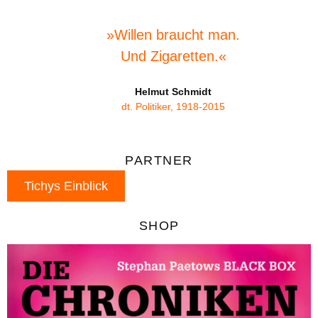
»Willen braucht man.
Und Zigaretten.«
Helmut Schmidt
dt. Politiker, 1918-2015
PARTNER
Tichys Einblick
SHOP