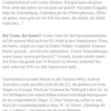
Landeschefsessel wird weiter dilettiert. Zeit gewinnen um jeden
Preis, denn das haben sie von klein auf gelernt: Auf jedes Golgatha
folgt die Auferstehung. Außerdem gilt der Philosophensatz „Wenn
sie gehen, dann geht nur ein Teil von ihnen, der andere, der bleibt
leider hier…“
Der Frans, der kann’s?
Großer Jubel bei den Spezialdemokraten
auf der ganzen Welt nach der EU-Wahl in den Niederlanden. Frans,
der kanns, singen sie sogar in Andrea Nahles‘ Gagaland. Katarina
Barley jauchzte: „Ich bin sehr optimistisch. Unsere Veranstaltungen
waren immer extrem gut besucht.“ Freunde, kommt wieder runter.
Der Frans hat gerade mal 18 Prozent! In Worten: achtzehn! Da
hatte selbst die SPD vor fünf Jahren noch mehr…
Und schnell noch mehr Wasser in den Toscana-Wein: Auch in
Australien wurde gewählt (nicht für die EU, die gehören nur beim
Singen zu Europa). Noch am Vorabend der Wahl galt Labor (so ’ne
Art SPDingens) mit seinem Klima-Klima-Gerechtigkeitsprogramm
als der prognostizierte Sieger. 15 Sitze Vorsprung sollten es sein.
Nach der Auszählung stand es dann 76 : 67 (Sitze). Allerdings für
die „Coalition“
–
die bekam die absolute Mehrheit.