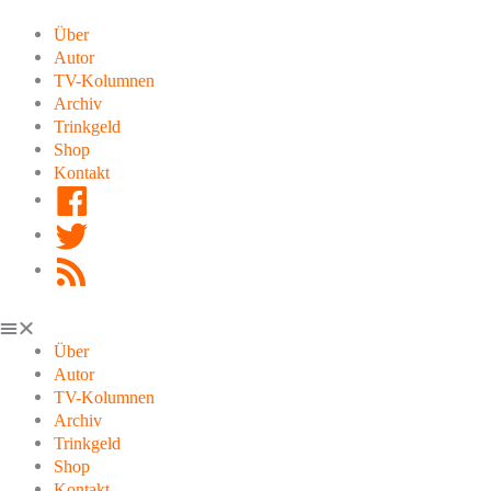
Zum
Inhalt
Über
springen
Autor
TV-Kolumnen
Archiv
Trinkgeld
Shop
Kontakt
Facebook
Twitter
RSS
Feed
Über
Autor
TV-Kolumnen
Archiv
Trinkgeld
Shop
Kontakt