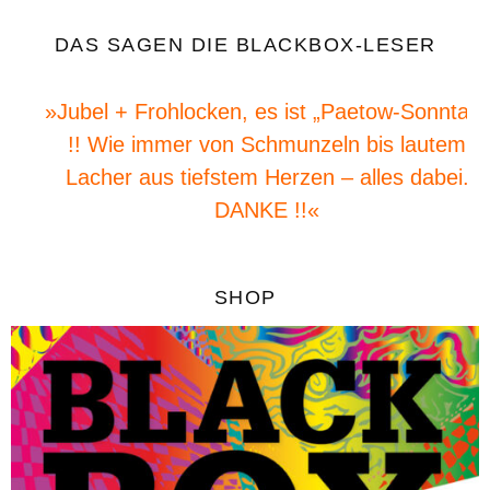
DAS SAGEN DIE BLACKBOX-LESER
»Jubel + Frohlocken, es ist „Paetow-Sonntag“
!! Wie immer von Schmunzeln bis lautem
Lacher aus tiefstem Herzen – alles dabei.
DANKE !!«
SHOP