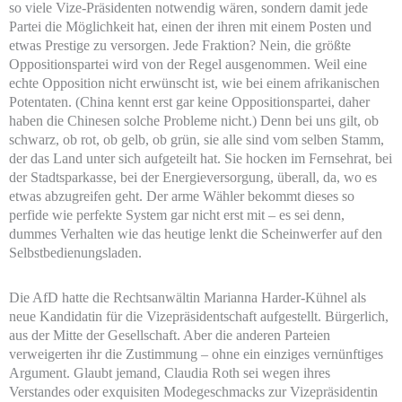
so viele Vize-Präsidenten notwendig wären, sondern damit jede
Partei die Möglichkeit hat, einen der ihren mit einem Posten und
etwas Prestige zu versorgen. Jede Fraktion? Nein, die größte
Oppositionspartei wird von der Regel ausgenommen. Weil eine
echte Opposition nicht erwünscht ist, wie bei einem afrikanischen
Potentaten. (China kennt erst gar keine Oppositionspartei, daher
haben die Chinesen solche Probleme nicht.) Denn bei uns gilt, ob
schwarz, ob rot, ob gelb, ob grün, sie alle sind vom selben Stamm,
der das Land unter sich aufgeteilt hat. Sie hocken im Fernsehrat, bei
der Stadtsparkasse, bei der Energieversorgung, überall, da, wo es
etwas abzugreifen geht. Der arme Wähler bekommt dieses so
perfide wie perfekte System gar nicht erst mit – es sei denn,
dummes Verhalten wie das heutige lenkt die Scheinwerfer auf den
Selbstbedienungsladen.
Die AfD hatte die Rechtsanwältin Marianna Harder-Kühnel als
neue Kandidatin für die Vizepräsidentschaft aufgestellt. Bürgerlich,
aus der Mitte der Gesellschaft. Aber die anderen Parteien
verweigerten ihr die Zustimmung – ohne ein einziges vernünftiges
Argument. Glaubt jemand, Claudia Roth sei wegen ihres
Verstandes oder exquisiten Modegeschmacks zur Vizepräsidentin