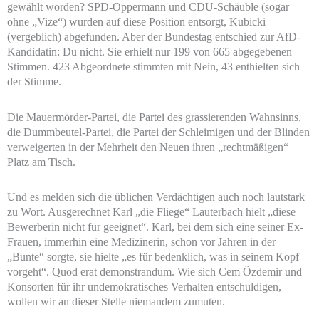
gewählt worden? SPD-Oppermann und CDU-Schäuble (sogar
ohne „Vize“) wurden auf diese Position entsorgt, Kubicki
(vergeblich) abgefunden. Aber der Bundestag entschied zur AfD-
Kandidatin: Du nicht. Sie erhielt nur 199 von 665 abgegebenen
Stimmen. 423 Abgeordnete stimmten mit Nein, 43 enthielten sich
der Stimme.
Die Mauermörder-Partei, die Partei des grassierenden Wahnsinns,
die Dummbeutel-Partei, die Partei der Schleimigen und der Blinden
verweigerten in der Mehrheit den Neuen ihren „rechtmäßigen“
Platz am Tisch.
Und es melden sich die üblichen Verdächtigen auch noch lautstark
zu Wort. Ausgerechnet Karl „die Fliege“ Lauterbach hielt „diese
Bewerberin nicht für geeignet“. Karl, bei dem sich eine seiner Ex-
Frauen, immerhin eine Medizinerin, schon vor Jahren in der
„Bunte“ sorgte, sie hielte „es für bedenklich, was in seinem Kopf
vorgeht“. Quod erat demonstrandum. Wie sich Cem Özdemir und
Konsorten für ihr undemokratisches Verhalten entschuldigen,
wollen wir an dieser Stelle niemandem zumuten.