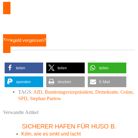
Trinkgeld vergessen?
teilen
teilen
teilen
spenden
drucken
E-Mail
TAGS:
AfD
,
Bundestagsvizepräsident
,
Demokratie
,
Grüne
,
SPD
,
Stephan Paetow
Verwandte Artikel
SICHERER HAFEN FÜR HUSO B.
Köln, wie es sinkt und lacht