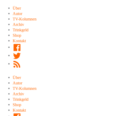
Zum
Inhalt
Über
springen
Autor
TV-Kolumnen
Archiv
Trinkgeld
Shop
Kontakt
Facebook
Twitter
RSS
Feed
Über
Autor
TV-Kolumnen
Archiv
Trinkgeld
Shop
Kontakt
Facebook