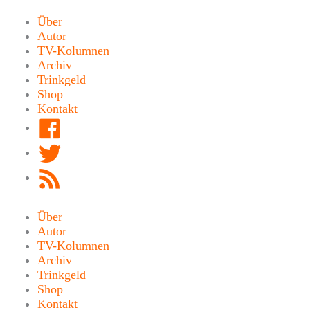
Zum
Inhalt
Über
springen
Autor
TV-Kolumnen
Archiv
Trinkgeld
Shop
Kontakt
Facebook
Twitter
RSS
Feed
Über
Autor
TV-Kolumnen
Archiv
Trinkgeld
Shop
Kontakt