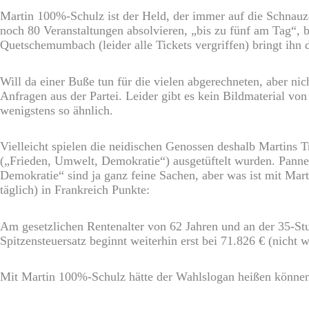
Martin 100%-Schulz ist der Held, der immer auf die Schnauze
noch 80 Veranstaltungen absolvieren, „bis zu fünf am Tag“, b
Quetschemumbach (leider alle Tickets vergriffen) bringt ihn 
Will da einer Buße tun für die vielen abgerechneten, aber ni
Anfragen aus der Partei. Leider gibt es kein Bildmaterial vo
wenigstens so ähnlich.
Vielleicht spielen die neidischen Genossen deshalb Martins
(„Frieden, Umwelt, Demokratie“) ausgetüftelt wurden. Pann
Demokratie“ sind ja ganz feine Sachen, aber was ist mit Ma
täglich) in Frankreich Punkte:
Am gesetzlichen Rentenalter von 62 Jahren und an der 35-St
Spitzensteuersatz beginnt weiterhin erst bei 71.826 € (nicht 
Mit Martin 100%-Schulz hätte der Wahlslogan heißen können