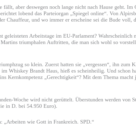
 fällt, aber deswegen noch lange nicht nach Hause geht. Im 
erichtet lobend das Parteiorgan „Spiegel online“. Von Alpirs
der Chauffeur, und wo immer er erscheine sei die Bude voll, 
cht geleisteten Arbeitstage im EU-Parlament? Wahrscheinlich n
n Martins triumphalen Auftritten, die man sich wohl so vorste
 Triumphzug so klein. Zuerst hatten sie „vergessen“, ihn zu
e im Whiskey Brandt Haus, hieß es scheinheilig. Und schon 
rtins Kernkompetenz „Gerechtigkeit“? Mit dem Thema macht je
unden-Woche wird nicht gerüttelt. Überstunden werden von St
wie in D. bei 54.950 Euro).
: „Arbeiten wie Gott in Frankreich. SPD.“