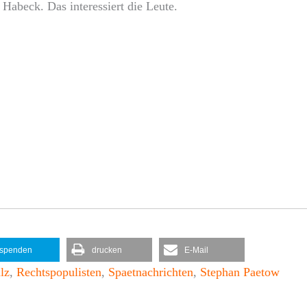
Habeck. Das interessiert die Leute.
spenden
drucken
E-Mail
lz
,
Rechtspopulisten
,
Spaetnachrichten
,
Stephan Paetow