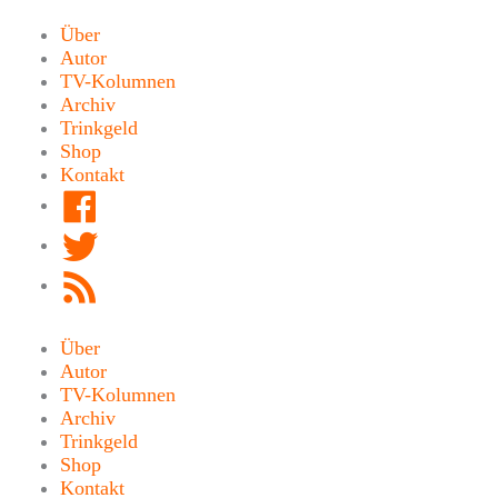
Zum
Inhalt
Über
springen
Autor
TV-Kolumnen
Archiv
Trinkgeld
Shop
Kontakt
Facebook
Twitter
RSS
Feed
Über
Autor
TV-Kolumnen
Archiv
Trinkgeld
Shop
Kontakt