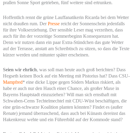
prallen Sonne Sport getrieben, fünf weitere sind ertrunken.
Hoffentlich rennt die grüne Lauffanatikerin Ricarda bei dem Wetter
nicht draußen rum. Der
Presse
reicht der Sonnenschein jedenfalls
für ihre Volkserziehung. Der sensible Leser mag verzeihen, dass
auch für ihn der vorzeitige Sommerbeginn Konsequenzen hat.
Denn wir nutzen dann ein paar Extra-Stündchen das gute Wetter
auf der Terrasse, anstatt am Schreibtisch zu sitzen, so dass die Texte
kürzer werden und mitunter später erscheinen.
Seien wir ehrlich
, was soll man heute auch groß berichten? Dass
Hegseth keinen Bock auf ein Meeting mit Pistorius hat? Dass CSU-
Mampfred
* eine dicke Lippe gegen Söders Markus riskiert, als
habe er auch nur den Hauch einer Chance, als großer Maxe in
Bayerns Hauptstadt einzuziehen? Will man sich ernsthaft mit
Schwaben-Cems Techtelmechtel mit CDU-Wüst beschäftigen, die
eine grün-schwarze Koalition planten könnten? Findet es (außer
Renate) jemand überraschend, dass auch bei Künasts dereinst das
Hakenkreuz wehte und ein Führerbild auf der Kommode stand?