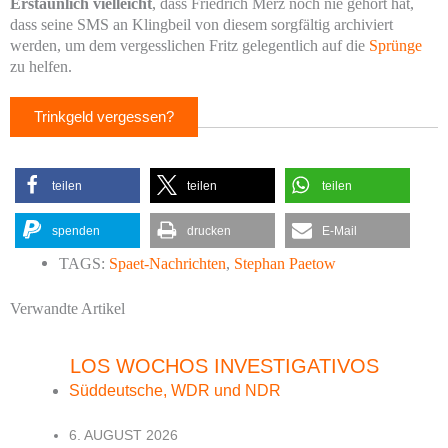
Erstaunlich vielleicht
, dass Friedrich Merz noch nie gehört hat,
dass seine SMS an Klingbeil von diesem sorgfältig archiviert
werden, um dem vergesslichen Fritz gelegentlich auf die
Sprünge
zu helfen.
Trinkgeld vergessen?
teilen
teilen
teilen
spenden
drucken
E-Mail
TAGS:
Spaet-Nachrichten
,
Stephan Paetow
Verwandte Artikel
LOS WOCHOS INVESTIGATIVOS
Süddeutsche, WDR und NDR
6. AUGUST 2026