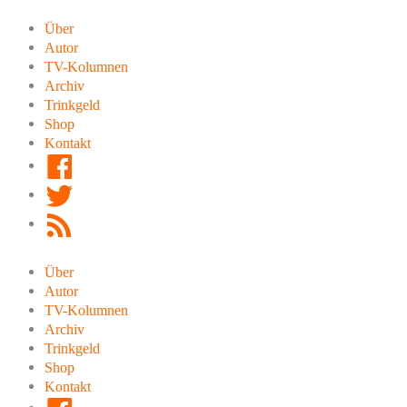
Zum
Inhalt
Über
springen
Autor
TV-Kolumnen
Archiv
Trinkgeld
Shop
Kontakt
Facebook
Twitter
RSS
Feed
Über
Autor
TV-Kolumnen
Archiv
Trinkgeld
Shop
Kontakt
Facebook