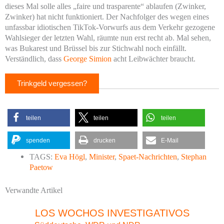
dieses Mal solle alles „faire und trasparente“ ablaufen (Zwinker,
Zwinker) hat nicht funktioniert. Der Nachfolger des wegen eines
unfassbar idiotischen TikTok-Vorwurfs aus dem Verkehr gezogene
Wahlsieger der letzten Wahl, räumte nun erst recht ab. Mal sehen,
was Bukarest und Brüssel bis zur Stichwahl noch einfällt.
Verständlich, dass
George Simion
acht Leibwächter braucht.
Trinkgeld vergessen?
teilen
teilen
teilen
spenden
drucken
E-Mail
TAGS:
Eva Högl
,
Minister
,
Spaet-Nachrichten
,
Stephan
Paetow
Verwandte Artikel
LOS WOCHOS INVESTIGATIVOS