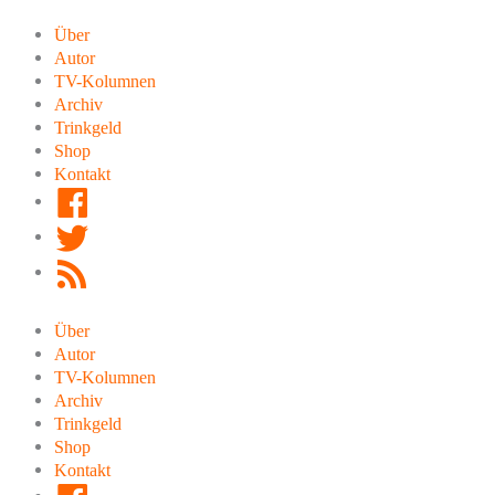
Zum
Inhalt
Über
springen
Autor
TV-Kolumnen
Archiv
Trinkgeld
Shop
Kontakt
Facebook
Twitter
RSS
Feed
Über
Autor
TV-Kolumnen
Archiv
Trinkgeld
Shop
Kontakt
Facebook