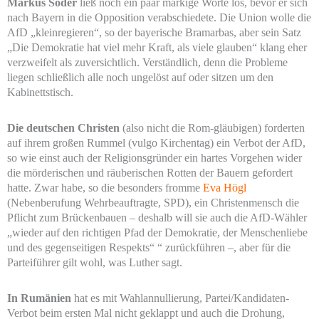
Markus Söder
ließ noch ein paar markige Worte los, bevor er sich
nach Bayern in die Opposition verabschiedete. Die Union wolle die
AfD „kleinregieren“, so der bayerische Bramarbas, aber sein Satz
„Die Demokratie hat viel mehr Kraft, als viele glauben“ klang eher
verzweifelt als zuversichtlich. Verständlich, denn die Probleme
liegen schließlich alle noch ungelöst auf oder sitzen um den
Kabinettstisch.
Die deutschen Christen
(also nicht die Rom-gläubigen) forderten
auf ihrem großen Rummel (vulgo Kirchentag) ein Verbot der AfD,
so wie einst auch der Religionsgründer ein hartes Vorgehen wider
die mörderischen und räuberischen Rotten der Bauern gefordert
hatte. Zwar habe, so die besonders fromme
Eva Högl
(Nebenberufung Wehrbeauftragte, SPD), ein Christenmensch die
Pflicht zum Brückenbauen – deshalb will sie auch die AfD-Wähler
„wieder auf den richtigen Pfad der Demokratie, der Menschenliebe
und des gegenseitigen Respekts“ “ zurückführen –, aber für die
Parteiführer gilt wohl, was Luther sagt.
In Rumänien
hat es mit Wahlannullierung, Partei/Kandidaten-
Verbot beim ersten Mal nicht geklappt und auch die Drohung,