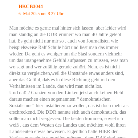
HKCB3044
6. Mai 2025 um 8:27 Uhr
Man möchte es gerne mal hinter sich lassen, aber leider wird
man ständig an die DDR erinnert wo man 40 Jahre gelebt
hat. Es geht nicht nur mir so , auch von Journalisten wie
beispielsweise Ralf Schule hört und liest man das immer
wieder. Da geht es weniger um die Stasi sondern vielmehr
um das unangenehme Gefühl aufpassen zu müssen, was man
wo sagt und wer zufällig gerade zuhört. Nein, es ist nicht
direkt zu vergleichen,weil die Umstände etwas anders sind,
aber das Gefühl, daß es in diese Richtung geht mit den
Verhältnissen im Lande, das wird man nicht los.
Und daß 2 Grazien von den Linken jetzt auch keinen Hehl
daraus machen einen sogenannten “ demokratischen
Sozialismus“ hier installieren zu wollen, das ist doch mehr als
erschreckend. Die DDR nannte sich auch demokratisch, das
sollte man nicht vergessen. Die beiden kommen, soviel ich
weiß , aus dem Westen des Landes und möchten wohl ihren
Landsleuten etwas beweisen. Eigentlich hätte HIER der
Verfassungsschutz eingreifen müssen , denn DAS sind ganz