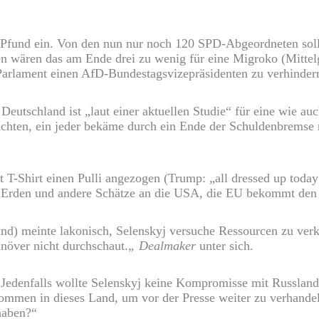
 Pfund ein. Von den nun nur noch 120 SPD-Abgeordneten so
n wären das am Ende drei zu wenig für eine Migroko (Mitte
n Parlament einen AfD-Bundestagsvizepräsidenten zu verhinder
 Deutschland ist „laut einer aktuellen Studie“ für eine wie 
dachten, ein jeder bekäme durch ein Ende der Schuldenbremse
att T-Shirt einen Pulli angezogen (Trump: „all dressed up tod
e Erden und andere Schätze an die USA, die EU bekommt den 
and) meinte lakonisch, Selenskyj versuche Ressourcen zu verka
növer nicht durchschaut.
„
Dealmaker
unter sich.
? Jedenfalls wollte Selenskyj keine Kompromisse mit Russland
kommen in dieses Land, um vor der Presse weiter zu verhandel
haben?“