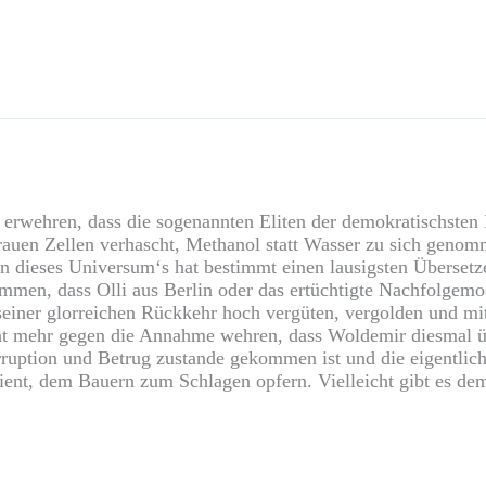
erwehren, dass die sogenannten Eliten der demokratischsten
grauen Zellen verhascht, Methanol statt Wasser zu sich geno
ann dieses Universum‘s hat bestimmt einen lausigsten Überse
men, dass Olli aus Berlin oder das ertüchtigte Nachfolgemodel
seiner glorreichen Rückkehr hoch vergüten, vergolden und mit
ht mehr gegen die Annahme wehren, dass Woldemir diesmal üb
orruption und Betrug zustande gekommen ist und die eigentlic
ent, dem Bauern zum Schlagen opfern. Vielleicht gibt es dem