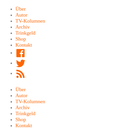
Zum
Inhalt
Über
springen
Autor
TV-Kolumnen
Archiv
Trinkgeld
Shop
Kontakt
Facebook
Twitter
RSS
Feed
Über
Autor
TV-Kolumnen
Archiv
Trinkgeld
Shop
Kontakt