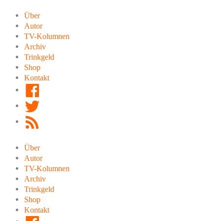
Zum
Inhalt
Über
springen
Autor
TV-Kolumnen
Archiv
Trinkgeld
Shop
Kontakt
Facebook
Twitter
RSS
Feed
Über
Autor
TV-Kolumnen
Archiv
Trinkgeld
Shop
Kontakt
Facebook