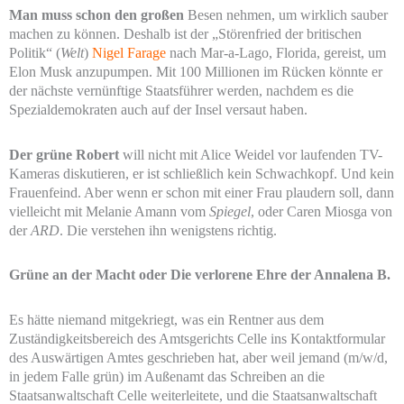
Man muss schon den großen
Besen nehmen, um wirklich sauber
machen zu können. Deshalb ist der „Störenfried der britischen
Politik“ (
Welt
)
Nigel Farage
nach Mar-a-Lago, Florida, gereist, um
Elon Musk anzupumpen. Mit 100 Millionen im Rücken könnte er
der nächste vernünftige Staatsführer werden, nachdem es die
Spezialdemokraten auch auf der Insel versaut haben.
Der grüne Robert
will nicht mit Alice Weidel vor laufenden TV-
Kameras diskutieren, er ist schließlich kein Schwachkopf. Und kein
Frauenfeind. Aber wenn er schon mit einer Frau plaudern soll, dann
vielleicht mit Melanie Amann vom
Spiegel
, oder Caren Miosga von
der
ARD
. Die verstehen ihn wenigstens richtig.
Grüne an der Macht
oder Die verlorene Ehre der Annalena B.
Es hätte niemand mitgekriegt, was ein Rentner aus dem
Zuständigkeitsbereich des Amtsgerichts Celle ins Kontaktformular
des Auswärtigen Amtes geschrieben hat, aber weil jemand (m/w/d,
in jedem Falle grün) im Außenamt das Schreiben an die
Staatsanwaltschaft Celle weiterleitete, und die Staatsanwaltschaft