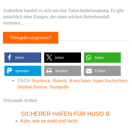
Außerdem handelt es sich um eine Tatsachenbehauptung. Es gibt
tatsächlich böse Zungen, die einen solchen Betriebsunfall
vermuten…
Trinkgeld vergessen?
teilen
teilen
teilen
spenden
drucken
E-Mail
TAGS:
Baerbock
,
Habeck
,
Kretschmer
,
Spaet-Nachrichten
,
Stephan Paetow
,
Trampolin
Verwandte Artikel
SICHERER HAFEN FÜR HUSO B.
Köln, wie es sinkt und lacht