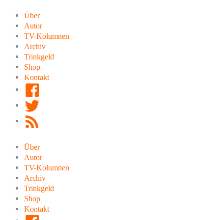
Zum
Inhalt
Über
springen
Autor
TV-Kolumnen
Archiv
Trinkgeld
Shop
Kontakt
Facebook
Twitter
RSS
Feed
Über
Autor
TV-Kolumnen
Archiv
Trinkgeld
Shop
Kontakt
Facebook