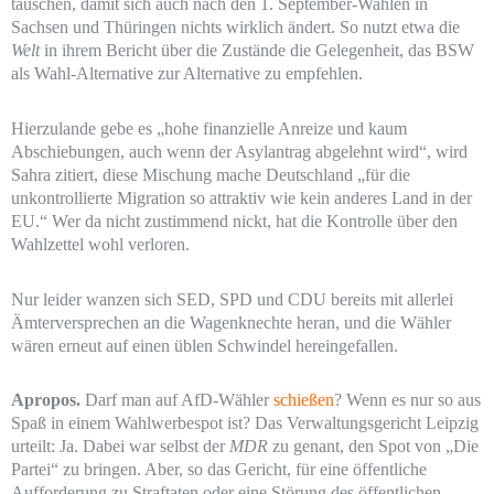
täuschen, damit sich auch nach den 1. September-Wahlen in
Sachsen und Thüringen nichts wirklich ändert. So nutzt etwa die
Welt
in ihrem Bericht über die Zustände die Gelegenheit, das BSW
als Wahl-Alternative zur Alternative zu empfehlen.
Hierzulande gebe es „hohe finanzielle Anreize und kaum
Abschiebungen, auch wenn der Asylantrag abgelehnt wird“, wird
Sahra zitiert, diese Mischung mache Deutschland „für die
unkontrollierte Migration so attraktiv wie kein anderes Land in der
EU.“ Wer da nicht zustimmend nickt, hat die Kontrolle über den
Wahlzettel wohl verloren.
Nur leider wanzen sich SED, SPD und CDU bereits mit allerlei
Ämterversprechen an die Wagenknechte heran, und die Wähler
wären erneut auf einen üblen Schwindel hereingefallen.
Apropos.
Darf man auf AfD-Wähler
schießen
? Wenn es nur so aus
Spaß in einem Wahlwerbespot ist? Das Verwaltungsgericht Leipzig
urteilt: Ja. Dabei war selbst der
MDR
zu genant, den Spot von „Die
Partei“ zu bringen. Aber, so das Gericht, für eine öffentliche
Aufforderung zu Straftaten oder eine Störung des öffentlichen