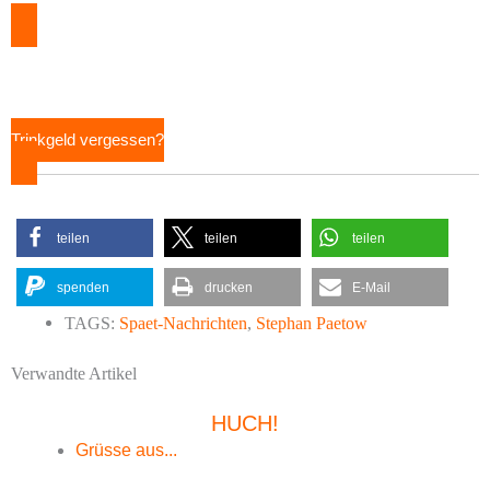
Trinkgeld vergessen?
teilen
teilen
teilen
spenden
drucken
E-Mail
TAGS:
Spaet-Nachrichten
,
Stephan Paetow
Verwandte Artikel
HUCH!
Grüsse aus...