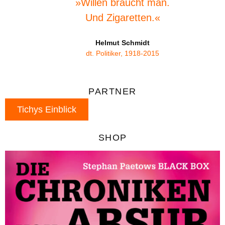
»Willen braucht man.
Und Zigaretten.«
Helmut Schmidt
dt. Politiker, 1918-2015
PARTNER
Tichys Einblick
SHOP