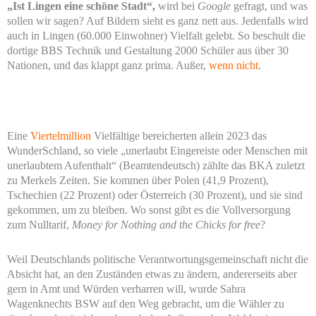
„Ist Lingen eine schöne Stadt“,
wird bei
Google
gefragt, und was
sollen wir sagen? Auf Bildern sieht es ganz nett aus. Jedenfalls wird
auch in Lingen (60.000 Einwohner) Vielfalt gelebt. So beschult die
dortige BBS Technik und Gestaltung 2000 Schüler aus über 30
Nationen, und das klappt ganz prima. Außer,
wenn nicht
.
Eine
Viertelmillion
Vielfältige bereicherten allein 2023 das
WunderSchland, so viele „unerlaubt Eingereiste oder Menschen mit
unerlaubtem Aufenthalt“ (Beamtendeutsch) zählte das BKA zuletzt
zu Merkels Zeiten. Sie kommen über Polen (41,9 Prozent),
Tschechien (22 Prozent) oder Österreich (30 Prozent), und sie sind
gekommen, um zu bleiben. Wo sonst gibt es die Vollversorgung
zum Nulltarif,
Money for Nothing and the Chicks for free
?
Weil Deutschlands politische Verantwortungsgemeinschaft nicht die
Absicht hat, an den Zuständen etwas zu ändern, andererseits aber
gern in Amt und Würden verharren will, wurde Sahra
Wagenknechts BSW auf den Weg gebracht, um die Wähler zu