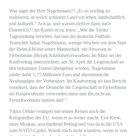
Was sagte der Herr Nagelsmann?? „Es ist wichtig zu
realisieren, in welch schönem Land wir leben, landschaftlich
und kulturell.“ Ach ja, und warum zieht er dann nach
Österreich?? Im Kurier ist zu lesen: „Wie die Tiroler
Tageszeitung berichtet, hat nun der deutsche Fußball-
Teamchef Julian Nagelsmann, wenige Wochen vor dem Start
der Heim-EM mit seiner Mannschaft, ein Anwesen in
Fieberbrunn (Bezirk Kitzbühel) erworben. Im März sei der
Kaufvertrag unterzeichnet, am 30. April die Liegenschaft an
den bekannten Trainer übergeben worden. Nagelsmann
zahlte dafür 1,75 Millionen Euro und übernimmt die
Neubaupläne der Vorbesitzer. Im Kaufvertrag sei laut Bericht
verankert, dass der Deutsche die Liegenschaft in Fieberbrunn
als Hauptwohnsitz verwenden muss und ihn nicht als
Freizeitwohnsitz nützen darf.“
Viktor Orbán verärgert mit seinen Reisen noch die
Kriegstreiber der EU, wenn er so weiter macht. Erst Kiew,
dann Moskau, anschließend Peking und von da in die USA
zum NATO-Gipfel. Würde mich nicht wundern, wenn er von