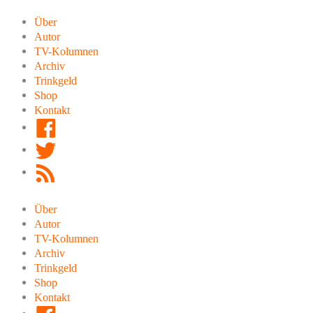
Zum
Inhalt
Über
springen
Autor
TV-Kolumnen
Archiv
Trinkgeld
Shop
Kontakt
Facebook
Twitter
RSS
Feed
Über
Autor
TV-Kolumnen
Archiv
Trinkgeld
Shop
Kontakt
Facebook