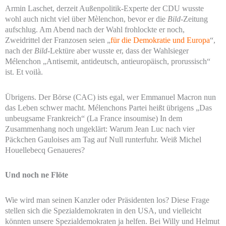
Armin Laschet, derzeit Außenpolitik-Experte der CDU wusste
wohl auch nicht viel über Mèlenchon, bevor er die
Bild
-Zeitung
aufschlug. Am Abend nach der Wahl frohlockte er noch,
Zweidrittel der Franzosen seien „
für die Demokratie und Europa
“,
nach der
Bild
-Lektüre aber wusste er, dass der Wahlsieger
Mélenchon „Antisemit, antideutsch, antieuropäisch, prorussisch“
ist. Et voilà.
Übrigens. Der Börse (CAC) ists egal, wer Emmanuel Macron nun
das Leben schwer macht. Mélenchons Partei heißt übrigens „Das
unbeugsame Frankreich“ (La France insoumise) In dem
Zusammenhang noch ungeklärt: Warum Jean Luc nach vier
Päckchen Gauloises am Tag auf Null runterfuhr. Weiß Michel
Houellebecq Genaueres?
Und noch ne Flöte
Wie wird man seinen Kanzler oder Präsidenten los? Diese Frage
stellen sich die Spezialdemokraten in den USA, und vielleicht
könnten unsere Spezialdemokraten ja helfen. Bei Willy und Helmut