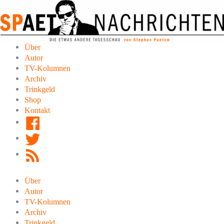
Zum
Inhalt
springen
Über
Autor
TV-Kolumnen
Archiv
Trinkgeld
Shop
Kontakt
Facebook
Twitter
RSS
Feed
Über
Autor
TV-Kolumnen
Archiv
Trinkgeld