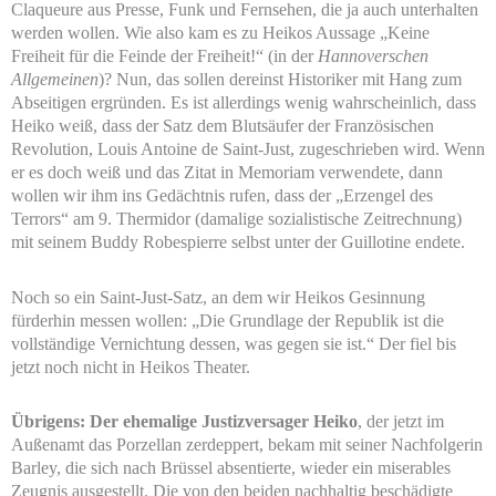
Claqueure aus Presse, Funk und Fernsehen, die ja auch unterhalten
werden wollen. Wie also kam es zu Heikos Aussage „Keine
Freiheit für die Feinde der Freiheit!“ (in der
Hannoverschen
Allgemeinen
)? Nun, das sollen dereinst Historiker mit Hang zum
Abseitigen ergründen. Es ist allerdings wenig wahrscheinlich, dass
Heiko weiß, dass der Satz dem Blutsäufer der Französischen
Revolution, Louis Antoine de Saint-Just, zugeschrieben wird. Wenn
er es doch weiß und das Zitat in Memoriam verwendete, dann
wollen wir ihm ins Gedächtnis rufen, dass der „Erzengel des
Terrors“ am 9. Thermidor (damalige sozialistische Zeitrechnung)
mit seinem Buddy Robespierre selbst unter der Guillotine endete.
Noch so ein Saint-Just-Satz, an dem wir Heikos Gesinnung
fürderhin messen wollen: „Die Grundlage der Republik ist die
vollständige Vernichtung dessen, was gegen sie ist.“ Der fiel bis
jetzt noch nicht in Heikos Theater.
Übrigens: Der ehemalige Justizversager Heiko
, der jetzt im
Außenamt das Porzellan zerdeppert, bekam mit seiner Nachfolgerin
Barley, die sich nach Brüssel absentierte, wieder ein miserables
Zeugnis ausgestellt. Die von den beiden nachhaltig beschädigte