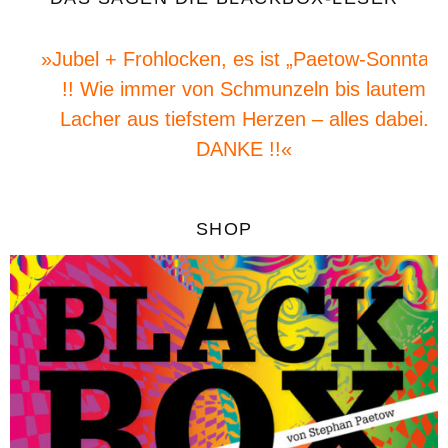
»Jubel + Frohlocken, es ist „Paetow-Sonntag“
!! Wie immer von Schmunzeln bis lautem
Lacher aus tiefstem Herzen – alles dabei.
DANKE !!«
SHOP