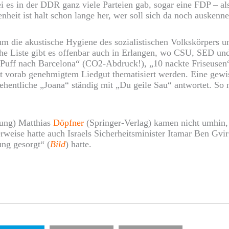
i es in der DDR ganz viele Parteien gab, sogar eine FDP – a
eit ist halt schon lange her, wer soll sich da noch auskenne
m die akustische Hygiene des sozialistischen Volkskörpers un
solche Liste gibt es offenbar auch in Erlangen, wo CSU, SED
’ Puff nach Barcelona“ (CO2-Abdruck!), „10 nackte Friseusen“
mit vorab genehmigtem Liedgut thematisiert werden. Eine gewi
ehentliche „Joana“ ständig mit „Du geile Sau“ antwortet. So
nung) Matthias
Döpfner
(Springer-Verlag) kamen nicht umhin
rweise hatte auch Israels Sicherheitsminister Itamar Ben Gv
ung gesorgt“ (
Bild
) hatte.