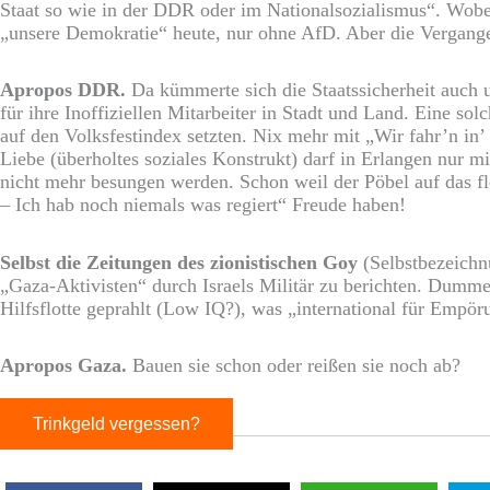
Staat so wie in der DDR oder im Nationalsozialismus“. Wobe
„unsere Demokratie“ heute, nur ohne AfD. Aber die Vergangenh
Apropos DDR.
Da kümmerte sich die Staatssicherheit auch u
für ihre Inoffiziellen Mitarbeiter in Stadt und Land. Eine 
auf den Volksfestindex setzten. Nix mehr mit „Wir fahr’n in
Liebe (überholtes soziales Konstrukt) darf in Erlangen nur 
nicht mehr besungen werden. Schon weil der Pöbel auf das fl
– Ich hab noch niemals was regiert“ Freude haben!
Selbst die Zeitungen des zionistischen Goy
(Selbstbezeich
„Gaza-Aktivisten“ durch Israels Militär zu berichten. Dumme
Hilfsflotte geprahlt (Low IQ?), was „international für Empör
Apropos Gaza.
Bauen sie schon oder reißen sie noch ab?
Trinkgeld vergessen?