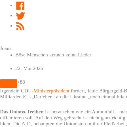
Facebook
Twitter
RSS
Feed
Joana
Böse Menschen kennen keine Lieder
22. Mai 2026
+88
Irgendein CDU-
Ministerpräsident
fordert, faule Bürgergeld-
Milliarden EU-„Darlehen“ an die Ukraine „noch einmal bilate
Das Unions-Treiben
ist inzwischen wie ein Autounfall – m
diffamieren soll. Auf den Weg gebracht ist nicht ganz richti
liken. Die AfD, behaupten die Unionisten in ihrer Fleißarb