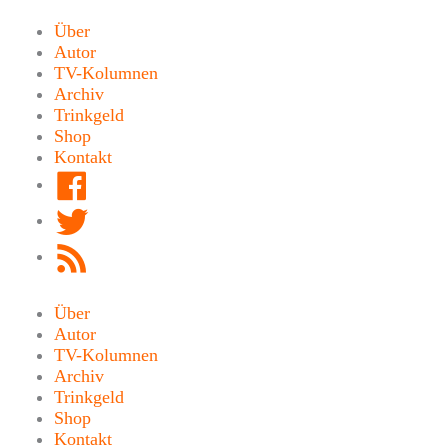
Zum
Inhalt
Über
springen
Autor
TV-Kolumnen
Archiv
Trinkgeld
Shop
Kontakt
Facebook
Twitter
RSS
Feed
Über
Autor
TV-Kolumnen
Archiv
Trinkgeld
Shop
Kontakt