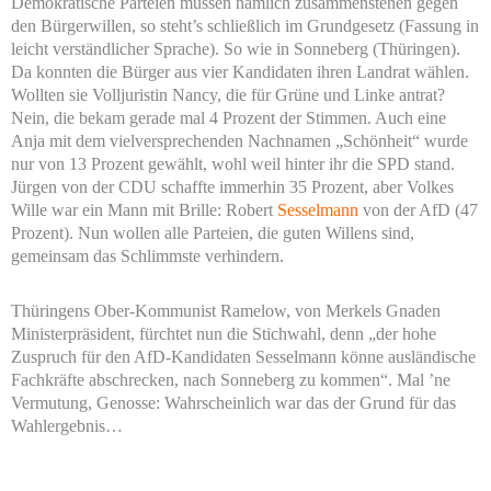
Demokratische Parteien müssen nämlich zusammenstehen gegen
den Bürgerwillen, so steht’s schließlich im Grundgesetz (Fassung in
leicht verständlicher Sprache). So wie in Sonneberg (Thüringen).
Da konnten die Bürger aus vier Kandidaten ihren Landrat wählen.
Wollten sie Volljuristin Nancy, die für Grüne und Linke antrat?
Nein, die bekam gerade mal 4 Prozent der Stimmen. Auch eine
Anja mit dem vielversprechenden Nachnamen „Schönheit“ wurde
nur von 13 Prozent gewählt, wohl weil hinter ihr die SPD stand.
Jürgen von der CDU schaffte immerhin 35 Prozent, aber Volkes
Wille war ein Mann mit Brille: Robert
Sesselmann
von der AfD (47
Prozent). Nun wollen alle Parteien, die guten Willens sind,
gemeinsam das Schlimmste verhindern.
Thüringens Ober-Kommunist Ramelow, von Merkels Gnaden
Ministerpräsident, fürchtet nun die Stichwahl, denn „der hohe
Zuspruch für den AfD-Kandidaten Sesselmann könne ausländische
Fachkräfte abschrecken, nach Sonneberg zu kommen“. Mal ’ne
Vermutung, Genosse: Wahrscheinlich war das der Grund für das
Wahlergebnis…