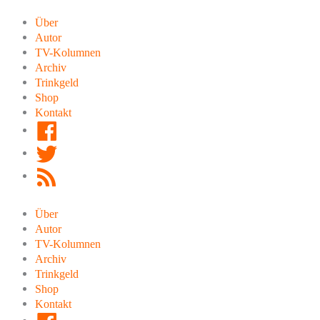
Zum
Inhalt
Über
springen
Autor
TV-Kolumnen
Archiv
Trinkgeld
Shop
Kontakt
Facebook
Twitter
RSS
Feed
Über
Autor
TV-Kolumnen
Archiv
Trinkgeld
Shop
Kontakt
Facebook