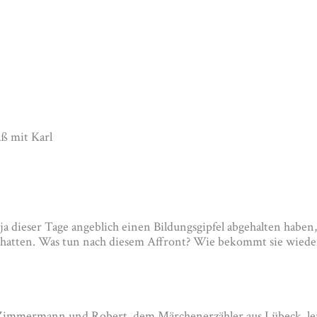
aß mit Karl
a dieser Tage angeblich einen Bildungsgipfel abgehalten haben,
un hatten. Was tun nach diesem Affront? Wie bekommt sie wiede
-Zimmermann und Robert, dem Märchenerzähler aus Lübeck, lern