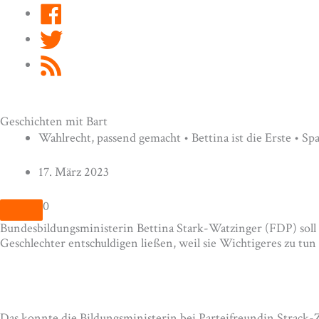
Facebook
Twitter
RSS
Feed
Geschichten mit Bart
Wahlrecht, passend gemacht • Bettina ist die Erste • Sp
17. März 2023
0
Bundesbildungsministerin Bettina Stark-Watzinger (FDP) soll j
Geschlechter entschuldigen ließen, weil sie Wichtigeres zu t
Das konnte die Bildungsministerin bei Parteifreundin Strack