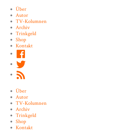
Zum
Inhalt
Über
springen
Autor
TV-Kolumnen
Archiv
Trinkgeld
Shop
Kontakt
Facebook
Twitter
RSS
Feed
Über
Autor
TV-Kolumnen
Archiv
Trinkgeld
Shop
Kontakt