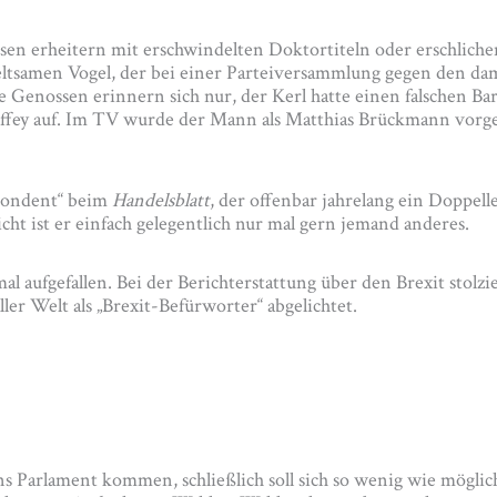
ssen erheitern mit erschwindelten Doktortiteln oder erschliche
seltsamen Vogel, der bei einer Parteiversammlung gegen den dam
Genossen erinnern sich nur, der Kerl hatte einen falschen Ba
ffey auf. Im TV wurde der Mann als Matthias Brückmann vorges
spondent“ beim
Handelsblatt
, der offenbar jahrelang ein Doppe
icht ist er einfach gelegentlich nur mal gern jemand anderes.
l aufgefallen. Bei der Berichterstattung über den Brexit stolz
r Welt als „Brexit-Befürworter“ abgelichtet.
 ins Parlament kommen, schließlich soll sich so wenig wie mögli