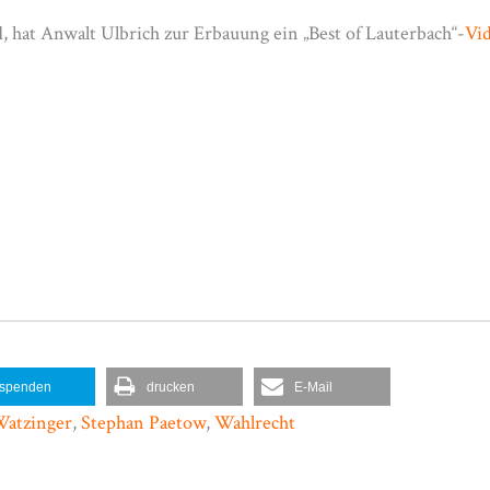
 hat Anwalt Ulbrich zur Erbauung ein „Best of Lauterbach“-
Vi
spenden
drucken
E-Mail
Watzinger
,
Stephan Paetow
,
Wahlrecht