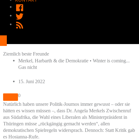
FACEBOOK
TWITTER
RSS
FEED
Ziemlich beste Freunde
Merkel, Harbarth & die Demokratie • Winter is coming...
Gas nicht
15. Juni 2022
0
Natürlich haben unsere Politik-Journos immer gewusst – oder sie
hätten es wissen müssen –, dass Dr. Angela Merkels Zwischenruf
aus Südafrika, die Wahl eines Liberalen als Ministerpräsident in
Thüringen müsse „rückgängig gemacht werden“, allen
demokratischen Spielregeln widersprach. Dennoch: Statt Kritik gab
es Hosianna-Rufe.