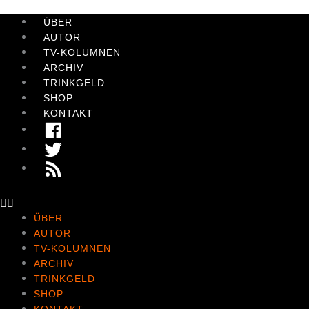
Zum
Inhalt
ÜBER
springen
AUTOR
TV-KOLUMNEN
ARCHIV
TRINKGELD
SHOP
KONTAKT
FACEBOOK
TWITTER
RSS
FEED
ÜBER
AUTOR
TV-KOLUMNEN
ARCHIV
TRINKGELD
SHOP
KONTAKT