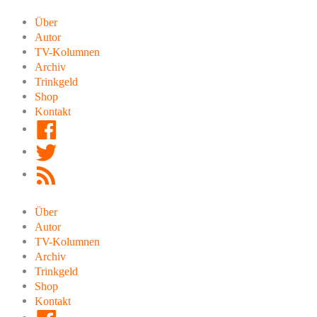
Zum
Inhalt
Über
springen
Autor
TV-Kolumnen
Archiv
Trinkgeld
Shop
Kontakt
Facebook
Twitter
RSS
Feed
Über
Autor
TV-Kolumnen
Archiv
Trinkgeld
Shop
Kontakt
Facebook