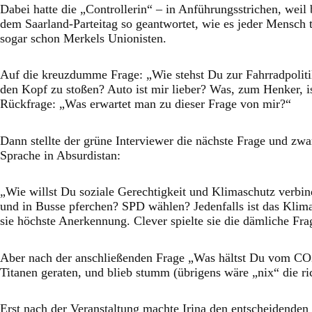
Dabei hatte die „Controllerin“ – in Anführungsstrichen, weil
dem Saarland-Parteitag so geantwortet, wie es jeder Mensch
sogar schon Merkels Unionisten.
Auf die kreuzdumme Frage: „Wie stehst Du zur Fahrradpolitik
den Kopf zu stoßen? Auto ist mir lieber? Was, zum Henker, is
Rückfrage: „Was erwartet man zu dieser Frage von mir?“
Dann stellte der grüne Interviewer die nächste Frage und zwa
Sprache in Absurdistan:
„Wie willst Du soziale Gerechtigkeit und Klimaschutz verb
und in Busse pferchen? SPD wählen? Jedenfalls ist das Klima
sie höchste Anerkennung. Clever spielte sie die dämliche Fra
Aber nach der anschließenden Frage „Was hältst Du vom CO2-
Titanen geraten, und blieb stumm (übrigens wäre „nix“ die r
Erst nach der Veranstaltung machte Irina den entscheidenden 