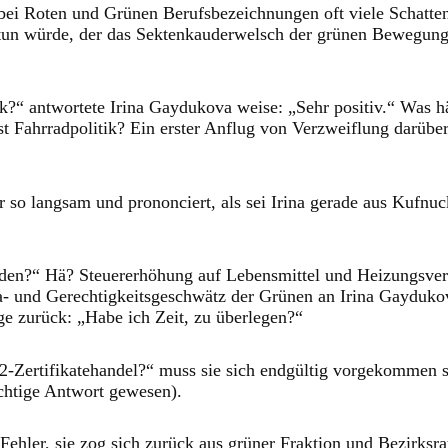
 bei Roten und Grünen Berufsbezeichnungen oft viele Schatten
 tun würde, der das Sektenkauderwelsch der grünen Bewegung 
?“ antwortete Irina Gaydukova weise: „Sehr positiv.“ Was hät
t Fahrradpolitik? Ein erster Anflug von Verzweiflung darüber,
r so langsam und prononciert, als sei Irina gerade aus Kufnu
inden?“ Hä? Steuererhöhung auf Lebensmittel und Heizungsve
- und Gerechtigkeitsgeschwätz der Grünen an Irina Gaydukova
ge zurück: „Habe ich Zeit, zu überlegen?“
Zertifikatehandel?“ muss sie sich endgültig vorgekommen sei
ichtige Antwort gewesen).
Fehler, sie zog sich zurück aus grüner Fraktion und Bezirksra