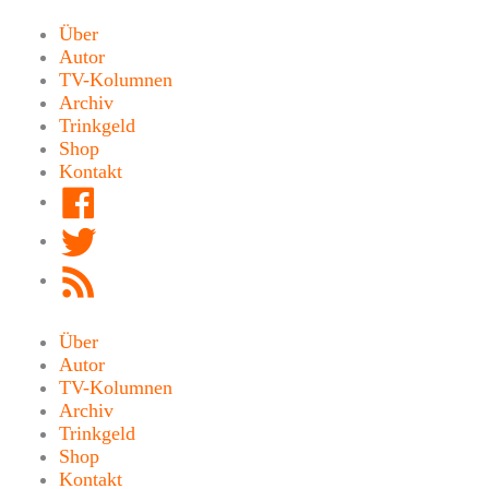
Zum
Inhalt
Über
springen
Autor
TV-Kolumnen
Archiv
Trinkgeld
Shop
Kontakt
Facebook
Twitter
RSS
Feed
Über
Autor
TV-Kolumnen
Archiv
Trinkgeld
Shop
Kontakt