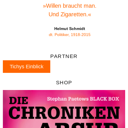
»Willen braucht man.
Und Zigaretten.«
Helmut Schmidt
dt. Politiker, 1918-2015
PARTNER
Tichys Einblick
SHOP