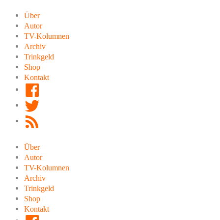
Zum
Inhalt
Über
springen
Autor
TV-Kolumnen
Archiv
Trinkgeld
Shop
Kontakt
Facebook
Twitter
RSS
Feed
Über
Autor
TV-Kolumnen
Archiv
Trinkgeld
Shop
Kontakt
Facebook