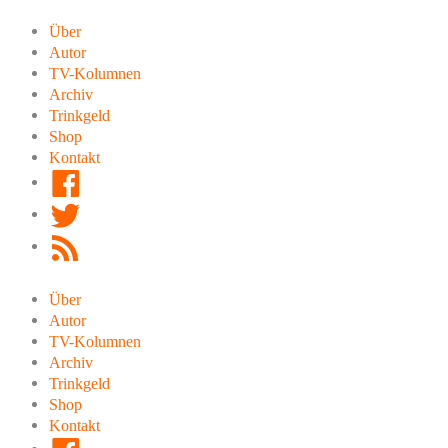
Zum
Inhalt
Über
springen
Autor
TV-Kolumnen
Archiv
Trinkgeld
Shop
Kontakt
Facebook
Twitter
RSS
Feed
Über
Autor
TV-Kolumnen
Archiv
Trinkgeld
Shop
Kontakt
Facebook