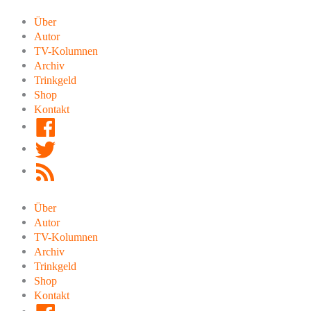
Zum
Inhalt
Über
springen
Autor
TV-Kolumnen
Archiv
Trinkgeld
Shop
Kontakt
Facebook
Twitter
RSS
Feed
Über
Autor
TV-Kolumnen
Archiv
Trinkgeld
Shop
Kontakt
Facebook