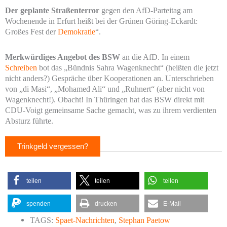
Der geplante Straßenterror
gegen den AfD-Parteitag am
Wochenende in Erfurt heißt bei der Grünen Göring-Eckardt:
Großes Fest der
Demokratie
“.
Merkwürdiges Angebot des BSW
an die AfD. In einem
Schreiben
bot das „Bündnis Sahra Wagenknecht“ (heißten die jetzt
nicht anders?) Gespräche über Kooperationen an. Unterschrieben
von „di Masi“, „Mohamed Ali“ und „Ruhnert“ (aber nicht von
Wagenknecht!). Obacht! In Thüringen hat das BSW direkt mit
CDU-Voigt gemeinsame Sache gemacht, was zu ihrem verdienten
Absturz führte.
Trinkgeld vergessen?
teilen
teilen
teilen
spenden
drucken
E-Mail
TAGS:
Spaet-Nachrichten
,
Stephan Paetow