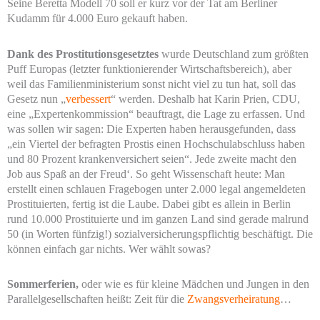
Seine Beretta Modell 70 soll er kurz vor der Tat am Berliner
Kudamm für 4.000 Euro gekauft haben.
Dank des Prostitutionsgesetztes
wurde Deutschland zum größten
Puff Europas (letzter funktionierender Wirtschaftsbereich), aber
weil das Familienministerium sonst nicht viel zu tun hat, soll das
Gesetz nun „
verbessert
“ werden. Deshalb hat Karin Prien, CDU,
eine „Expertenkommission“ beauftragt, die Lage zu erfassen. Und
was sollen wir sagen: Die Experten haben herausgefunden, dass
„ein Viertel der befragten Prostis einen Hochschulabschluss haben
und 80 Prozent krankenversichert seien“. Jede zweite macht den
Job aus Spaß an der Freud‘. So geht Wissenschaft heute: Man
erstellt einen schlauen Fragebogen unter 2.000 legal angemeldeten
Prostituierten, fertig ist die Laube. Dabei gibt es allein in Berlin
rund 10.000 Prostituierte und im ganzen Land sind gerade malrund
50 (in Worten fünfzig!) sozialversicherungspflichtig beschäftigt. Die
können einfach gar nichts. Wer wählt sowas?
Sommerferien,
oder wie es für kleine Mädchen und Jungen in den
Parallelgesellschaften heißt: Zeit für die
Zwangsverheiratung
…