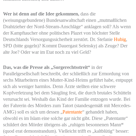
Wer ist denn auf die Idee gekommen,
dass die
(weisungsgebundene) Bundesanwaltschaft einen „mutmaßlichen
Drahtzieher der Nord-Stream-Anschläge“ anklagen soll? Als wenn
der Kampftaucher ohne politisches Plazet von höchster Stelle
Deutschlands Versorgungssicherheit zerstört. Dr. Stefanie
Hubig
,
SPD (bitte gugeln)? Kommt Dauergast Selenskyj als Zeuge? Der
alte Joe? Oder war im Etat noch zu viel Geld?
Das, was die Presse als „Sorgerechtsstreit“
in der
Parallelgesellschaft beschreibt, der schließlich zur Ermordung von
sechs Mitarbeitern eines Mutter-Kind-Heims geführt habe, entpuppt
sich als weniger harmlos. Denn Ärzte stellten eine schwere
Kopfverletzung bei dem Säugling fest, die durch brutales Schütteln
verursacht sei. Weshalb das Kind der Familie entzogen wurde. Bei
der Fahrerin des Mörders zum Tatort (standesgemäß mit Mercedes-
AMG) soll es sich um dessen „
Patentante
“ gehandelt haben,
obwohl es im Islam eine solche gar nicht gibt. Diese „Patentante“
schildert den Mörder übrigens als „ruhigen besonnenen Mann
“
(quod erat demonstrandum). Vielleicht trifft es „kaltblütig“ besser: