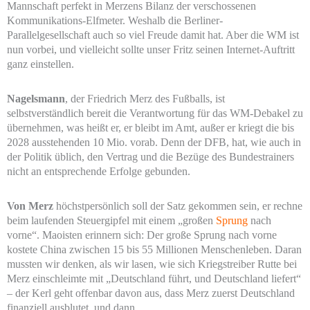
Mannschaft perfekt in Merzens Bilanz der verschossenen
Kommunikations-Elfmeter. Weshalb die Berliner-
Parallelgesellschaft auch so viel Freude damit hat. Aber die WM ist
nun vorbei, und vielleicht sollte unser Fritz seinen Internet-Auftritt
ganz einstellen.
Nagelsmann
, der Friedrich Merz des Fußballs, ist
selbstverständlich bereit die Verantwortung für das WM-Debakel zu
übernehmen, was heißt er, er bleibt im Amt, außer er kriegt die bis
2028 ausstehenden 10 Mio. vorab. Denn der DFB, hat, wie auch in
der Politik üblich, den Vertrag und die Bezüge des Bundestrainers
nicht an entsprechende Erfolge gebunden.
Von Merz
höchstpersönlich soll der Satz gekommen sein, er rechne
beim laufenden Steuergipfel mit einem „großen
Sprung
nach
vorne“. Maoisten erinnern sich: Der große Sprung nach vorne
kostete China zwischen 15 bis 55 Millionen Menschenleben. Daran
mussten wir denken, als wir lasen, wie sich Kriegstreiber Rutte bei
Merz einschleimte mit „Deutschland führt, und Deutschland liefert“
– der Kerl geht offenbar davon aus, dass Merz zuerst Deutschland
finanziell ausblutet, und dann…