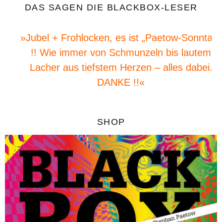
DAS SAGEN DIE BLACKBOX-LESER
»Jubel + Frohlocken, es ist „Paetow-Sonntag“
!! Wie immer von Schmunzeln bis lautem
Lacher aus tiefstem Herzen – alles dabei.
DANKE !!«
SHOP