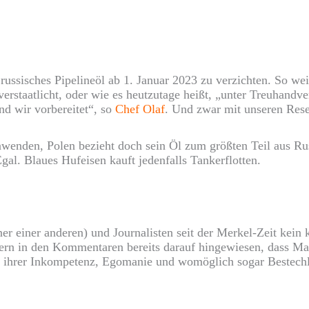
russisches Pipelineöl ab 1. Januar 2023 zu verzichten. So we
verstaatlicht, oder wie es heutzutage heißt, „unter Treuhandv
nd wir vorbereitet“, so
Chef Olaf
. Und zwar mit unseren Rese
enden, Polen bezieht doch sein Öl zum größten Teil aus Ru
gal. Blaues Hufeisen kauft jedenfalls Tankerflotten.
iner einer anderen) und Journalisten seit der Merkel-Zeit kein
estern in den Kommentaren bereits darauf hingewiesen, dass 
s ihrer Inkompetenz, Egomanie und womöglich sogar Bestechli