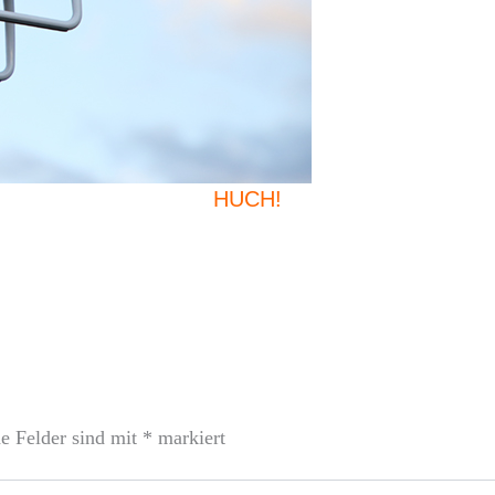
HUCH!
he Felder sind mit
*
markiert