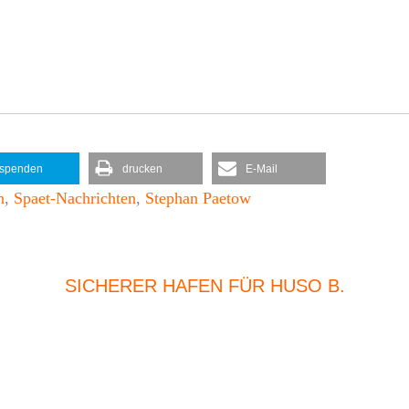
spenden
drucken
E-Mail
n
,
Spaet-Nachrichten
,
Stephan Paetow
SICHERER HAFEN FÜR HUSO B.