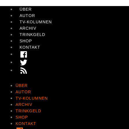
Zum
Inhalt
ÜBER
springen
AUTOR
TV-KOLUMNEN
ARCHIV
TRINKGELD
SHOP
KONTAKT
FACEBOOK
TWITTER
RSS
FEED
ÜBER
AUTOR
TV-KOLUMNEN
ARCHIV
TRINKGELD
SHOP
KONTAKT