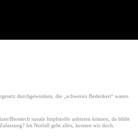
utzgesetz durchgewunken, die „schweren Bedenken“ waren
fizer/Biontech nasale Impfstoffe anbieten können, da blüht
 Zulassung? Im Notfall geht alles, kennen wir doch.