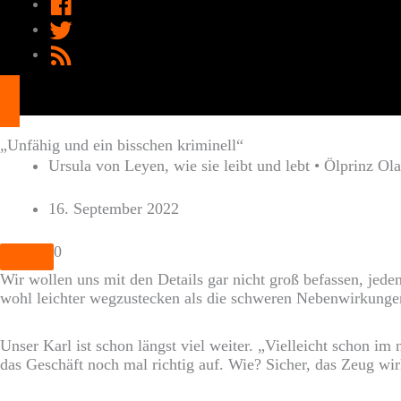
FACEBOOK
TWITTER
RSS
FEED
„Unfähig und ein bisschen kriminell“
Ursula von Leyen, wie sie leibt und lebt • Ölprinz Ol
16. September 2022
0
Wir wollen uns mit den Details gar nicht groß befassen, je
wohl leichter wegzustecken als die schweren Nebenwirkunge
Unser Karl ist schon längst viel weiter. „Vielleicht schon i
das Geschäft noch mal richtig auf. Wie? Sicher, das Zeug wir