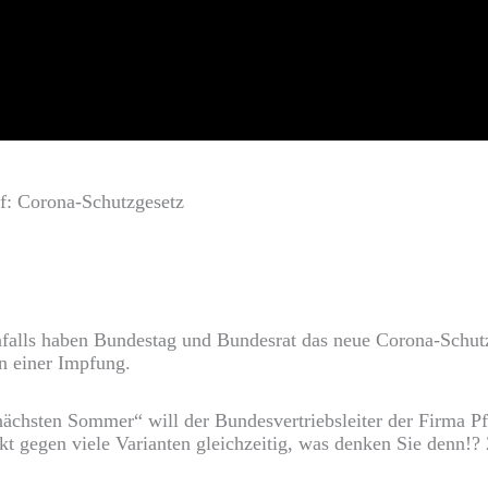
af: Corona-Schutzgesetz
denfalls haben Bundestag und Bundesrat das neue Corona-Sch
n einer Impfung.
m nächsten Sommer“ will der Bundesvertriebsleiter der Firma P
kt gegen viele Varianten gleichzeitig, was denken Sie denn!?