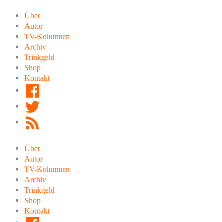
Zum
Inhalt
Über
springen
Autor
TV-Kolumnen
Archiv
Trinkgeld
Shop
Kontakt
Facebook
Twitter
RSS
Feed
Über
Autor
TV-Kolumnen
Archiv
Trinkgeld
Shop
Kontakt
Facebook