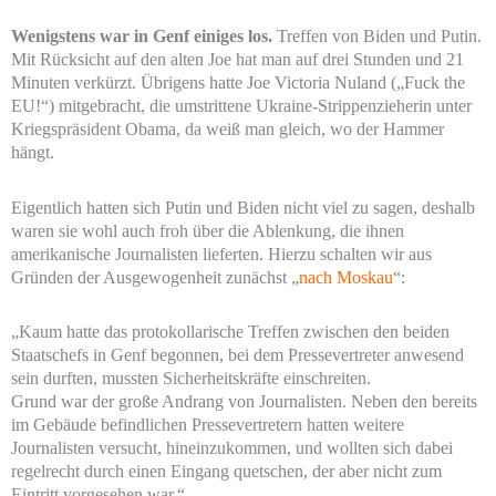
Wenigstens war in Genf einiges los.
Treffen von Biden und Putin.
Mit Rücksicht auf den alten Joe hat man auf drei Stunden und 21
Minuten verkürzt. Übrigens hatte Joe Victoria Nuland („Fuck the
EU!“) mitgebracht, die umstrittene Ukraine-Strippenzieherin unter
Kriegspräsident Obama, da weiß man gleich, wo der Hammer
hängt.
Eigentlich hatten sich Putin und Biden nicht viel zu sagen, deshalb
waren sie wohl auch froh über die Ablenkung, die ihnen
amerikanische Journalisten lieferten. Hierzu schalten wir aus
Gründen der Ausgewogenheit zunächst „
nach Moskau
“:
„Kaum hatte das protokollarische Treffen zwischen den beiden
Staatschefs in Genf begonnen, bei dem Pressevertreter anwesend
sein durften, mussten Sicherheitskräfte einschreiten.
Grund war der große Andrang von Journalisten. Neben den bereits
im Gebäude befindlichen Pressevertretern hatten weitere
Journalisten versucht, hineinzukommen, und wollten sich dabei
regelrecht durch einen Eingang quetschen, der aber nicht zum
Eintritt vorgesehen war.“