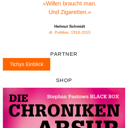
»Willen braucht man.
Und Zigaretten.«
Helmut Schmidt
dt. Politiker, 1918-2015
PARTNER
Tichys Einblick
SHOP