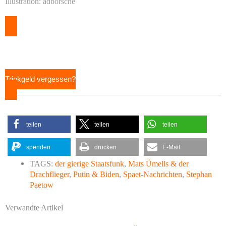
Illustration: adborsche
Trinkgeld vergessen?
teilen
teilen
teilen
spenden
drucken
E-Mail
TAGS:
der gierige Staatsfunk
,
Mats Ümells & der
Drachflieger
,
Putin & Biden
,
Spaet-Nachrichten
,
Stephan
Paetow
Verwandte Artikel