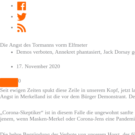
Facebook
Twitter
RSS
Feed
Die Angst des Tormanns vorm Elfmeter
Demos verboten, Annekret phantasiert, Jack Dorsay g
17. November 2020
0
Seit ewigen Zeiten spukt diese Zeile in unserem Kopf, jetzt 
Angst in Merkelland ist die vor dem Bürger Demonstrant. 
„Corona-Skeptiker“ ist in diesem Falle die ungewohnt sanft
jenem, wenn Masken-Merkel oder Corona-Jens eine Pandemie
Die hehre Begründung der Verbote von unserem Horst, der fü