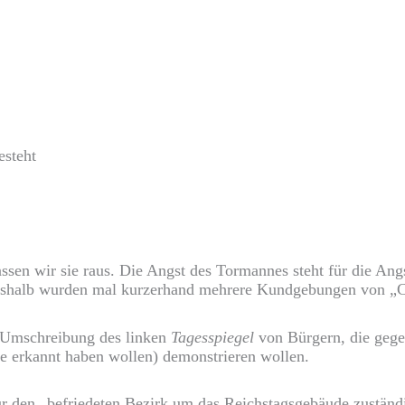
esteht
lassen wir sie raus. Die Angst des Tormannes steht für die A
Deshalb wurden mal kurzerhand mehrere Kundgebungen von „C
e Umschreibung des linken
Tagesspiegel
von Bürgern, die gege
 erkannt haben wollen) demonstrieren wollen.
r den „befriedeten Bezirk um das Reichstagsgebäude zuständ