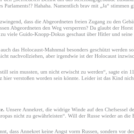
es Parlaments!? Hahaha. Namentlich brav mit „Ja“ stimmen gilt
s zwingend, dass die Abgeordneten freien Zugang zu den Geb
ssen Abgeordneten den Weg versperren? Da glaubt der Horst w
t zu viele Guido-Knopp-Dokus geschaut über Hitler und seine
s auch das Holocaust-Mahnmal besonders geschützt werden s
icht nachvollziehen, aber irgendwie ist der Holocaust inzwis
till sein mussten, um nicht erwischt zu werden“, sagte ein 
hier verstoßen worden sein könnte. Leider ist das Kind nich
e.
Unsere Annekret, die widrige Winde auf den Chefsessel de
ropas nicht zu gewährleisten“. Will der Russe wieder an die
nt, dass Annekret keine Angst vorm Russen, sondern vor den 