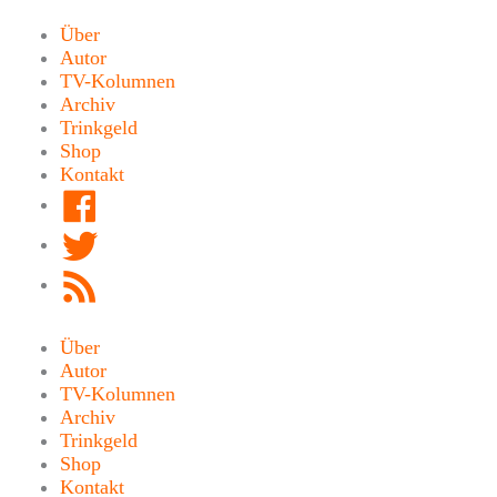
Zum
Inhalt
Über
springen
Autor
TV-Kolumnen
Archiv
Trinkgeld
Shop
Kontakt
Facebook
Twitter
RSS
Feed
Über
Autor
TV-Kolumnen
Archiv
Trinkgeld
Shop
Kontakt