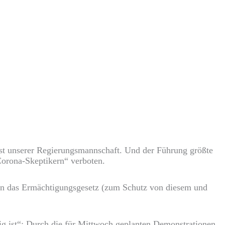
ngst unserer Regierungsmannschaft. Und der Führung größte
orona-Skeptikern“ verboten.
n das Ermächtigungsgesetz (zum Schutz von diesem und
ig ist“: Durch die für Mittwoch geplanten Demonstrationen