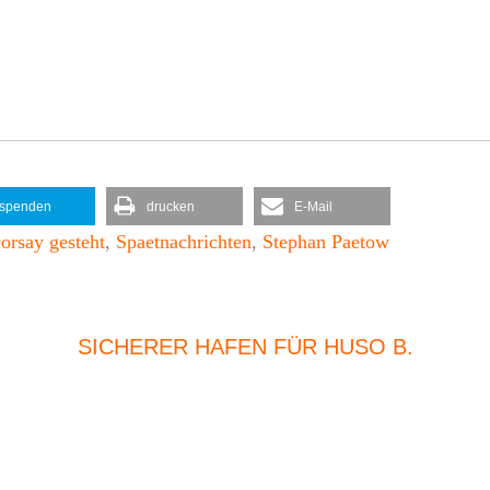
spenden
drucken
E-Mail
orsay gesteht
,
Spaetnachrichten
,
Stephan Paetow
SICHERER HAFEN FÜR HUSO B.