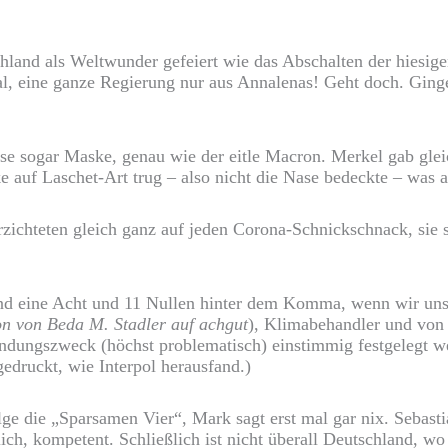
and als Weltwunder gefeiert wie das Abschalten der hiesige
, eine ganze Regierung nur aus Annalenas! Geht doch. Ginge
se sogar Maske, genau wie der eitle Macron. Merkel gab gle
 auf Laschet-Art trug – also nicht die Nase bedeckte – was a
ichteten gleich ganz auf jeden Corona-Schnickschnack, sie 
ind eine Acht und 11 Nullen hinter dem Komma, wenn wir uns 
on von Beda M. Stadler auf achgut
), Klimabehandler und von 
wendungszweck (höchst problematisch) einstimmig festgelegt 
edruckt, wie Interpol herausfand.)
 die „Sparsamen Vier“, Mark sagt erst mal gar nix. Sebastia
iblich, kompetent. Schließlich ist nicht überall Deutschland,