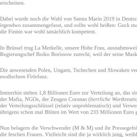
erscheinen.
Dabei wurde noch die Wahl von Sanna Marin 2019 in Deutschl
irgendwo zusammengefasst, und sollte wohl heißen: Guck mal
die Finnin war wohl tatsächlich kompetent.
In Brüssel trug La Merkelle, unsere Hohe Frau, ausnahmswei
Regierungschef Boiko Borissow zurecht, weil der seine Maske
Die anwesenden Polen, Ungarn, Tschechen und Slowaken verz
modischem Firlefanz.
Immerhin stehen 1,8 Billionen Euro zur Verteilung an, das s
der Mafia, NGOs, der Zeugen Coronas (
herrliche Wortkreati
der Verteilungsschlüssel (relativ unproblematisch) und Ver
übrigens schon mal Blüten im Wert von 233 Millionen Euro g
Nun belagern die Verschwender (M & M) und ihr Pressegefolge
die feschen Frauen. Vielleicht sind die ja wirklich jung, we