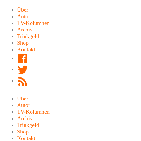
Zum
Inhalt
Über
springen
Autor
TV-Kolumnen
Archiv
Trinkgeld
Shop
Kontakt
Facebook
Twitter
RSS
Feed
Über
Autor
TV-Kolumnen
Archiv
Trinkgeld
Shop
Kontakt