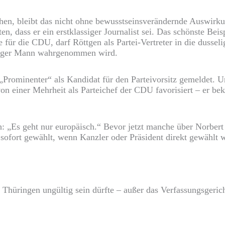
uchen, bleibt das nicht ohne bewusstseinsverändernde Auswir
en, dass er ein erstklassiger Journalist sei. Das schönste Be
 für die CDU, darf Röttgen als Partei-Vertreter in die duss
tiger Mann wahrgenommen wird.
r „Prominenter“ als Kandidat für den Parteivorsitz gemeldet.
von einer Mehrheit als Parteichef der CDU favorisiert – er
h: „Es geht nur europäisch.“ Bevor jetzt manche über Norber
 sofort gewählt, wenn Kanzler oder Präsident direkt gewählt
 Thüringen ungültig sein dürfte – außer das Verfassungsgeric