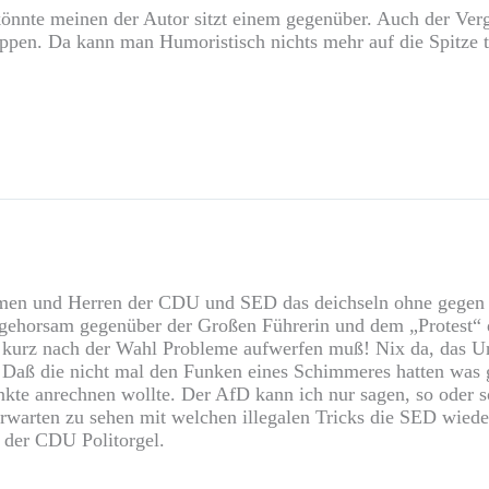
nnte meinen der Autor sitzt einem gegenüber. Auch der Vergl
oppen. Da kann man Humoristisch nichts mehr auf die Spitze t
amen und Herren der CDU und SED das deichseln ohne gegen 
rgehorsam gegenüber der Großen Führerin und dem „Protest“
kurz nach der Wahl Probleme aufwerfen muß! Nix da, das Un
Daß die nicht mal den Funken eines Schimmeres hatten was g
unkte anrechnen wollte. Der AfD kann ich nur sagen, so oder
 erwarten zu sehen mit welchen illegalen Tricks die SED wie
n der CDU Politorgel.