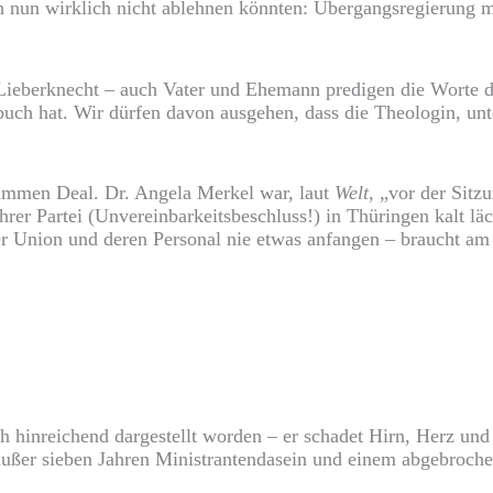
h nun wirklich nicht ablehnen könnten: Übergangsregierung m
 Lieberknecht – auch Vater und Ehemann predigen die Worte d
ibuch hat. Wir dürfen davon ausgehen, dass die Theologin, unte
rummen Deal. Dr. Angela Merkel war, laut
Welt
, „vor der Sitz
er Partei (Unvereinbarkeitsbeschluss!) in Thüringen kalt lä
er Union und deren Personal nie etwas anfangen – braucht am
hinreichend dargestellt worden – er schadet Hirn, Herz und 
 außer sieben Jahren Ministrantendasein und einem abgebroch