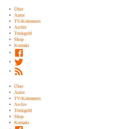
Zum
Inhalt
Über
springen
Autor
TV-Kolumnen
Archiv
Trinkgeld
Shop
Kontakt
Facebook
Twitter
RSS
Feed
Über
Autor
TV-Kolumnen
Archiv
Trinkgeld
Shop
Kontakt
Facebook