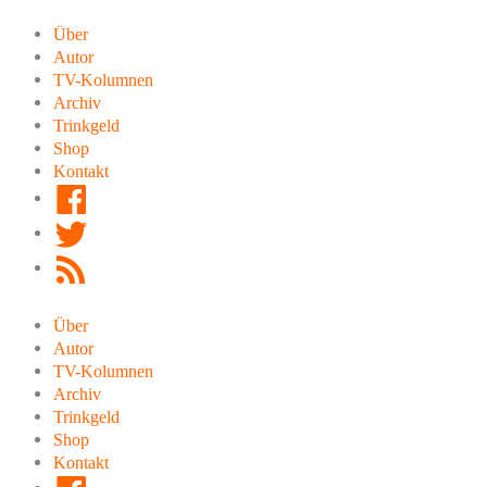
Zum
Inhalt
Über
springen
Autor
TV-Kolumnen
Archiv
Trinkgeld
Shop
Kontakt
Facebook
Twitter
RSS
Feed
Über
Autor
TV-Kolumnen
Archiv
Trinkgeld
Shop
Kontakt
Facebook