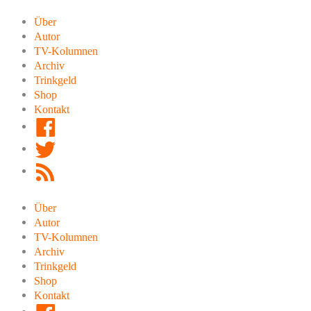
Zum
Inhalt
Über
springen
Autor
TV-Kolumnen
Archiv
Trinkgeld
Shop
Kontakt
Facebook
Twitter
RSS
Feed
Über
Autor
TV-Kolumnen
Archiv
Trinkgeld
Shop
Kontakt
Facebook