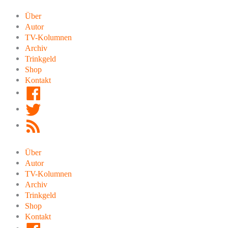
Zum
Inhalt
Über
springen
Autor
TV-Kolumnen
Archiv
Trinkgeld
Shop
Kontakt
Facebook
Twitter
RSS
Feed
Über
Autor
TV-Kolumnen
Archiv
Trinkgeld
Shop
Kontakt
Facebook