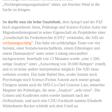
„Nichtregierungsorganisation“ daher, um frischen Wind in die
Sache zu bringen.
So durfte nun ein beim Staatsfunk
, dem
Spiegel
und der
FAZ
hoch angesehener Jurist, Politologe und Science-Fiction Autor mit
Migrationshintergrund in seiner Eigenschaft als Projektleiter einer
„Gesellschaft für Freiheitsrechte (GFF)“ verkünden, die AfD sei
verfassungswidrig
“. Das habe ein achtköpfiges Team von vier
Juristen, einer Sozialwissenschaftlerin, einem Ethnologen und
einem Datenanalyst“ unter seiner Leitung einwandfrei
nachgewiesen. Innerhalb von 13 Monaten wurde „eine 1.500-
seitige Analyse“ unter „Auswertung von 30.000 Belegen“ erstellt,
und es ist keine andere Interpretation möglich: Die AfD muss
verboten werden. Das hatte Bärbel Bas, weder Juristin noch
Psychologin noch Science-Fiction Autorin auch immer gesagt.
Übrigens nimmt auch ihr SPD-Co-Chef Genosse Lars, immerhin
Magister der Politologie, die neue „Analyse“ „sehr ernst“. Die
Grünen und Knallroten rufen wieder lautstark nach der
(Selbst)Justiz, und auch eine CDU-Fachkraft namens Elisabeth
Winkelmeier-Becker schließt sich dem Urteil an.