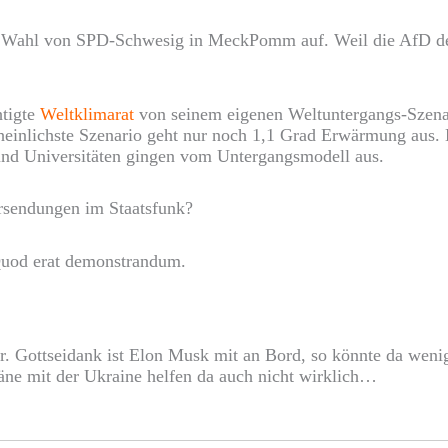
Wahl von SPD-Schwesig in MeckPomm auf. Weil die AfD den
htigte
Weltklimarat
von seinem eigenen Weltuntergangs-Szena
heinlichste Szenario geht nur noch 1,1 Grad Erwärmung aus.
nd Universitäten gingen vom Untergangsmodell aus.
rsendungen im Staatsfunk?
 Quod erat demonstrandum.
or. Gottseidank ist Elon Musk mit an Bord, so könnte da wen
äne mit der Ukraine helfen da auch nicht wirklich…