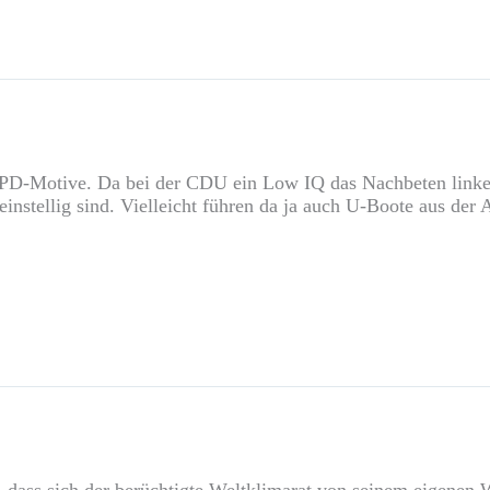
 SPD-Motive. Da bei der CDU ein Low IQ das Nachbeten linke
 einstellig sind. Vielleicht führen da ja auch U-Boote aus der
en, dass sich der berüchtigte Weltklimarat von seinem eigenen