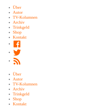
Zum
Inhalt
Über
springen
Autor
TV-Kolumnen
Archiv
Trinkgeld
Shop
Kontakt
Facebook
Twitter
RSS
Feed
Über
Autor
TV-Kolumnen
Archiv
Trinkgeld
Shop
Kontakt