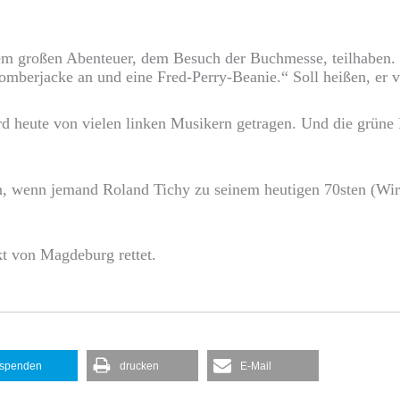
inem großen Abenteuer, dem Besuch der Buchmesse, teilhabe
omberjacke an und eine Fred-Perry-Beanie.“ Soll heißen, er ve
ird heute von vielen linken Musikern getragen. Und die grün
, wenn jemand Roland Tichy zu seinem heutigen 70sten (Wir g
t von Magdeburg rettet.
spenden
drucken
E-Mail