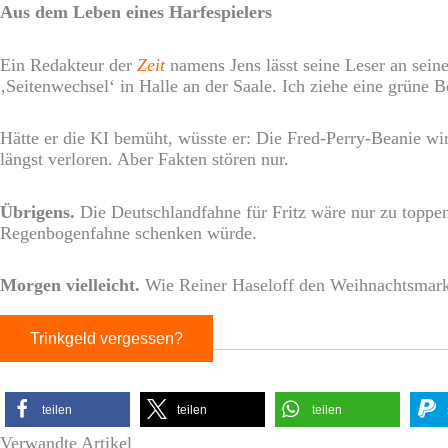
Aus dem Leben eines Harfespielers
Ein Redakteur der
Zeit
namens Jens lässt seine Leser an se
‚Seitenwechsel‘ in Halle an der Saale. Ich ziehe eine grüne B
Hätte er die KI bemüht, wüsste er: Die Fred-Perry-Beanie w
längst verloren. Aber Fakten stören nur.
Übrigens.
Die Deutschlandfahne für Fritz wäre nur zu toppen
Regenbogenfahne schenken würde.
Morgen vielleicht.
Wie Reiner Haseloff den Weihnachtsmark
Trinkgeld vergessen?
teilen
teilen
teilen
Verwandte Artikel