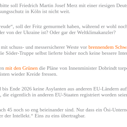
 bitte soll Friedrich Martin Josef Merz mit einer riesigen D
ungsschutz in Köln ist nicht weit.
Freude“, soll der Fritz gemurmelt haben, während er wohl no
der von der Ukraine ist? Oder gar der Weltklimakanzler?
 mit schuss- und messersicherer Weste vor
brennendem Schwa
 Söder-Truppe selbst lieferte bisher noch keine bessere Inter
len
mit den Grünen
die Pläne von Innenminister Dobrindt torp
sten wieder Kreide fressen.
d bis Ende 2026 keine Asylanten aus anderen EU-Ländern auf
ie eigentlich in anderen EU-Staaten registriert worden seien“
ach 45 noch so eng beieinander sind. Nur dass ein Ösi-Untern
der Intellekt.“ Eins zu eins übertragbar.