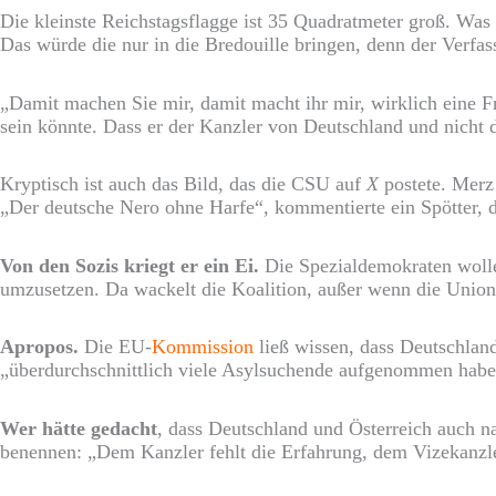
Die kleinste Reichstagsflagge ist 35 Quadratmeter groß. Was
Das würde die nur in die Bredouille bringen, denn der Verfass
„Damit machen Sie mir, damit macht ihr mir, wirklich eine 
sein könnte. Dass er der Kanzler von Deutschland und nicht 
Kryptisch ist auch das Bild, das die CSU auf
X
postete. Merz
„Der deutsche Nero ohne Harfe“, kommentierte ein Spötter, die
Von den Sozis kriegt er ein Ei.
Die Spezialdemokraten wol
umzusetzen. Da wackelt die Koalition, außer wenn die Unioni
Apropos.
Die EU-
Kommission
ließ wissen, dass Deutschlan
„überdurchschnittlich viele Asylsuchende aufgenommen habe, d
Wer hätte gedacht
, dass Deutschland und Österreich auch n
benennen: „Dem Kanzler fehlt die Erfahrung, dem Vizekanzler 