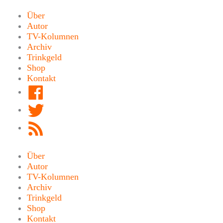
Zum
Inhalt
Über
springen
Autor
TV-Kolumnen
Archiv
Trinkgeld
Shop
Kontakt
Facebook
Twitter
RSS
Feed
Über
Autor
TV-Kolumnen
Archiv
Trinkgeld
Shop
Kontakt