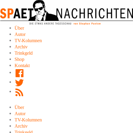
Zum
Inhalt
springen
Über
Autor
TV-Kolumnen
Archiv
Trinkgeld
Shop
Kontakt
Facebook
Twitter
RSS
Feed
Über
Autor
TV-Kolumnen
Archiv
Trinkgeld