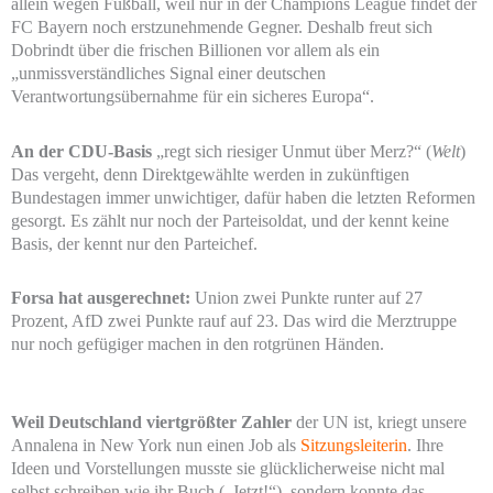
allein wegen Fußball, weil nur in der Champions League findet der
FC Bayern noch erstzunehmende Gegner. Deshalb freut sich
Dobrindt über die frischen Billionen vor allem als ein
„unmissverständliches Signal einer deutschen
Verantwortungsübernahme für ein sicheres Europa“.
An der CDU-Basis
„regt sich riesiger Unmut über Merz?“ (
Welt
)
Das vergeht, denn Direktgewählte werden in zukünftigen
Bundestagen immer unwichtiger, dafür haben die letzten Reformen
gesorgt. Es zählt nur noch der Parteisoldat, und der kennt keine
Basis, der kennt nur den Parteichef.
Forsa hat ausgerechnet:
Union zwei Punkte runter auf 27
Prozent, AfD zwei Punkte rauf auf 23. Das wird die Merztruppe
nur noch gefügiger machen in den rotgrünen Händen.
Weil Deutschland viertgrößter Zahler
der UN ist, kriegt unsere
Annalena in New York nun einen Job als
Sitzungsleiterin
. Ihre
Ideen und Vorstellungen musste sie glücklicherweise nicht mal
selbst schreiben wie ihr Buch („Jetzt!“), sondern konnte das