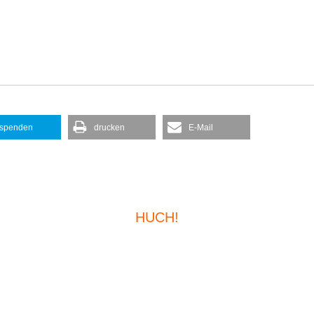
spenden
drucken
E-Mail
HUCH!