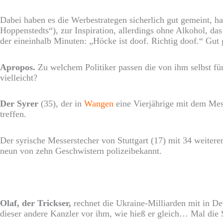
Dabei haben es die Werbestrategen sicherlich gut gemeint, h
Hoppenstedts“), zur Inspiration, allerdings ohne Alkohol, d
der eineinhalb Minuten: „Höcke ist doof. Richtig doof.“ Gut
Apropos.
Zu welchem Politiker passen die von ihm selbst fü
vielleicht?
Der Syrer
(35), der in
Wangen
eine Vierjährige mit dem Mess
treffen.
Der syrische Messerstecher von Stuttgart (17) mit 34 weiter
neun von zehn Geschwistern polizeibekannt.
Olaf, der Trickser,
rechnet die Ukraine-Milliarden mit in D
dieser andere Kanzler vor ihm, wie hieß er gleich… Mal die 