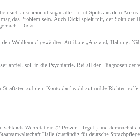
aben sich anscheinend sogar alle Loriot-Spots aus dem Archiv
as mag das Problem sein. Auch Dicki spielt mit, der Sohn de
 gemacht, Dicki.
r den Wahlkampf gewählten Attribute „Anstand, Haltung, Nähe 
er anfiel, soll in die Psychiatrie. Bei all den Diagnosen der
en Straftaten auf dem Konto darf wohl auf milde Richter hof
eutschlands Wehretat ein (2-Prozent-Regel!) und demnächst a
Staatsanwaltschaft Halle (zuständig für deutsche Sprachpfleg