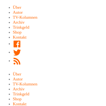
Zum
Inhalt
Über
springen
Autor
TV-Kolumnen
Archiv
Trinkgeld
Shop
Kontakt
Facebook
Twitter
RSS
Feed
Über
Autor
TV-Kolumnen
Archiv
Trinkgeld
Shop
Kontakt