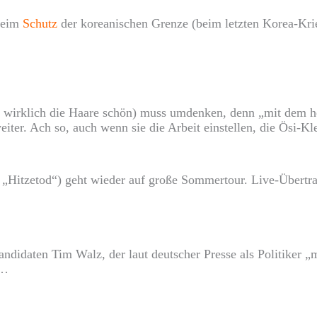
 beim
Schutz
der koreanischen Grenze (beim letzten Korea-Krieg
 wirklich die Haare schön) muss umdenken, denn „mit dem he
d weiter. Ach so, auch wenn sie die Arbeit einstellen, die Ös
d „Hitzetod“) geht wieder auf große Sommertour. Live-Übertr
didaten Tim Walz, der laut deutscher Presse als Politiker 
a…