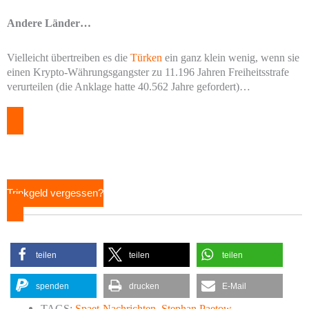
Andere Länder…
Vielleicht übertreiben es die
Türken
ein ganz klein wenig, wenn sie
einen Krypto-Währungsgangster zu 11.196 Jahren Freiheitsstrafe
verurteilen (die Anklage hatte 40.562 Jahre gefordert)…
Trinkgeld vergessen?
teilen
teilen
teilen
spenden
drucken
E-Mail
TAGS:
Spaet-Nachrichten
,
Stephan Paetow