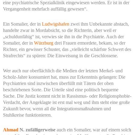
eine psychiatrische Spezialklinik eingewiesen werden. Er ist in der
Vergangenheit mehrfach auffällig gewesen“.
Ein Somalier, der in
Ludwigshafen
zwei ihm Unbekannte abstach,
handelte zwar in Mordabsicht, so die Richterin, aber weil er
„schuldunfähig“ ist, verwies sie ihn in die Psychiatrie. Auch der
Somalier, der in
Würzburg
drei Frauen ermordete, bekam, so der
Richter, ein gewisser Schuster, das „vielleicht schärfste Schwert des
Strafrechts“ zu spüren: Die Einweisung in die Geschlossene.
Wer auch nur oberflächlich die Medien der letzten Merkel- und
Scholz-Jahre konsumiert hat, muss zur Erkenntnis gelangen: Die
Psychiatrien sind inzwischen überfüllt mit Tätern der oben
beschriebenen Sorte. Die Urteile sind eine politisch bequeme
Sache. Die Justiz kommt nicht in Rassismus- oder Religionsphobie-
Verdacht, der Angeklagte ist erst mal weg und ihm steht eine große
Zukunft bevor, wenn all die Integrationsmaßnahmen und
Stuhlkreise funktionieren.
Ahmad
N. zufälligerweise
auch ein Somalier, war auf einem solch