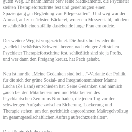
guten Weg. Er nahm immer brav seine Medikamente, die Psychiater
stellten Therapiefortschritte fest und genehmigten einen
Spaziergang „in Begleitung von Pflegekräften“. Und weg war der
Ahmad, auf zur nächsten Bäckerei, wo er ein Messer stahl, mit dem
er schließlich eine zufällig dastehende junge Frau ermordete.
Der weitere Weg ist vorgezeichnet. Die Justiz holt wieder ihr
„vielleicht schärfstes Schwert“ hervor, nach einiger Zeit stellen
Psychiater Therapiefortschritte fest, schließlich sind sie ja Profis,
und wer dann den Freigang kreuzt, hat Pech gehabt.
Neu ist nur die „Meine Gedanken sind bei…“-Variante der Politik,
für die sich der grüne Sozial- und Integrationsminister Manne
Lucha (Ze Länd) entschieden hat. Seine Gedanken sind nämlich
„auch bei den Mitarbeiterinnen und Mitarbeitern des
Psychiatrischen Zentrums Nordbaden, die jeden Tag vor der
schwierigen Aufgabe zwischen Sicherung, Lockerung und
Therapie stehen, um den gerichtlich angeordneten Maßregelvollzug
im gesamtgesellschaftlichen Auftrag aufrechtzuerhalten“.
Das könnte Schule machen.