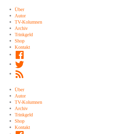
Zum
Inhalt
Über
springen
Autor
TV-Kolumnen
Archiv
Trinkgeld
Shop
Kontakt
Facebook
Twitter
RSS
Feed
Über
Autor
TV-Kolumnen
Archiv
Trinkgeld
Shop
Kontakt
Facebook