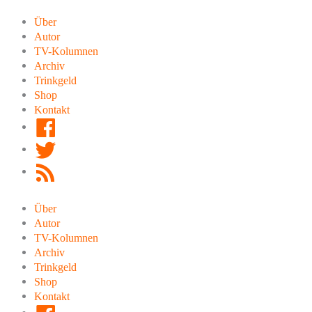
Zum
Inhalt
Über
springen
Autor
TV-Kolumnen
Archiv
Trinkgeld
Shop
Kontakt
Facebook
Twitter
RSS
Feed
Über
Autor
TV-Kolumnen
Archiv
Trinkgeld
Shop
Kontakt
Facebook