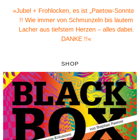
»Jubel + Frohlocken, es ist „Paetow-Sonntag“
!! Wie immer von Schmunzeln bis lautem
Lacher aus tiefstem Herzen – alles dabei.
DANKE !!«
SHOP