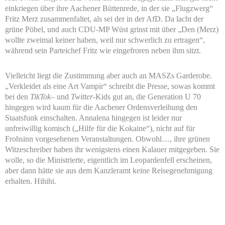
einkriegen über ihre Aachener Büttenrede, in der sie „Flugzwerg“
Fritz Merz zusammenfaltet, als sei der in der AfD. Da lacht der
grüne Pöbel, und auch CDU-MP Wüst grinst mit über „Den (Merz)
wollte zweimal keiner haben, weil nur schwerlich zu ertragen“,
während sein Parteichef Fritz wie eingefroren neben ihm sitzt.
Vielleicht liegt die Zustimmung aber auch an MASZs Garderobe.
„Verkleidet als eine Art Vampir“ schreibt die Presse, sowas kommt
bei den
TikTok
– und
Twitter
-Kids gut an, die Generation U 70
hingegen wird kaum für die Aachener Ordensverleihung den
Staatsfunk einschalten. Annalena hingegen ist leider nur
unfreiwillig komisch („Hilfe für die Kokaine“), nicht auf für
Frohsinn vorgesehenen Veranstaltungen. Obwohl…, ihre grünen
Witzeschreiber haben ihr wenigstens einen Kalauer mitgegeben. Sie
wolle, so die Ministrierte, eigentlich im Leopardenfell erscheinen,
aber dann hätte sie aus dem Kanzleramt keine Reisegenehmigung
erhalten. Hihihi.