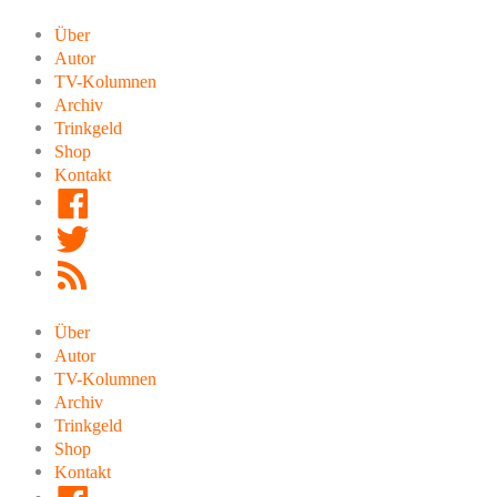
Zum
Inhalt
Über
springen
Autor
TV-Kolumnen
Archiv
Trinkgeld
Shop
Kontakt
Facebook
Twitter
RSS
Feed
Über
Autor
TV-Kolumnen
Archiv
Trinkgeld
Shop
Kontakt
Facebook